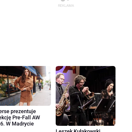
erse prezentuje
ekcję Pre-Fall AW
6. W Madrycie
Leszek Kułakowski