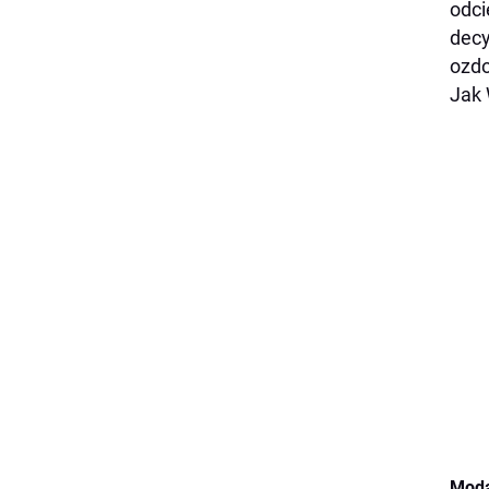
odci
decy
ozdo
Jak 
Moda