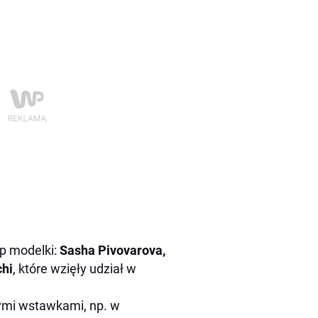
op modelki:
Sasha Pivovarova,
chi
, które wzięły udział w
ymi wstawkami, np. w