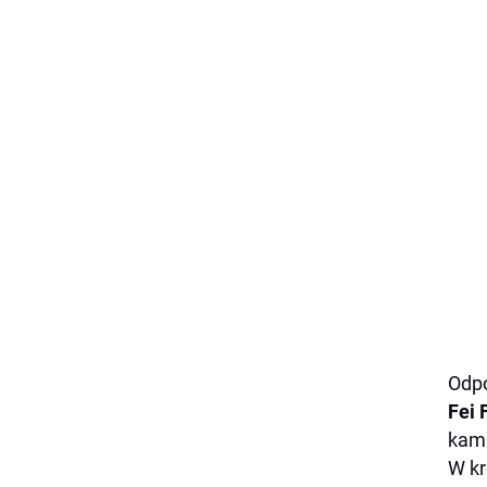
Odpo
Fei 
kamp
W kr