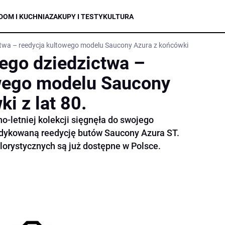
DOM I KUCHNIA
ZAKUPY I TESTY
KULTURA
twa – reedycja kultowego modelu Saucony Azura z końcówki z lat 80.
ego dziedzictwa –
owego modelu Saucony
i z lat 80.
letniej kolekcji sięgnęła do swojego
edykowaną reedycję butów Saucony Azura ST.
lorystycznych są już dostępne w Polsce.