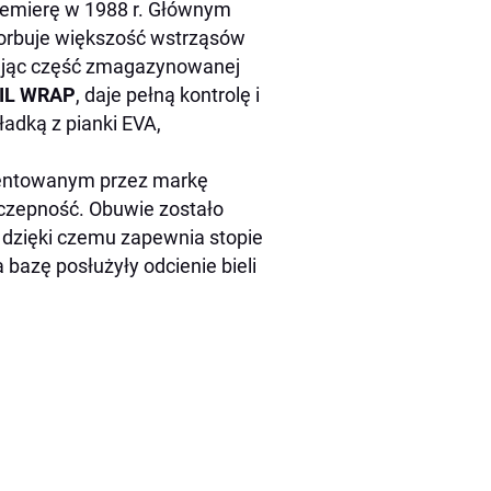
remierę w 1988 r. Głównym
orbuje większość wstrząsów
ając część zmagazynowanej
IL WRAP
, daje pełną kontrolę i
adką z pianki EVA,
tentowanym przez markę
yczepność. Obuwie zostało
 dzięki czemu zapewnia stopie
 bazę posłużyły odcienie bieli