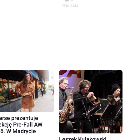
erse prezentuje
ekcję Pre-Fall AW
6. W Madrycie
Leszek Kułakowski