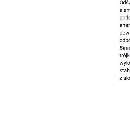
Odśw
elem
podc
ener
pewn
odpo
Sau
trój
wyko
stab
z ak