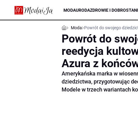
MODA
URODA
ZDROWIE I DOBROSTAN
Moda
Powrót do swojego dziedzic
Powrót do swoj
reedycja kult
Azura z końcówk
Amerykańska marka w wiosenno-
dziedzictwa, przygotowując d
Modele w trzech wariantach ko