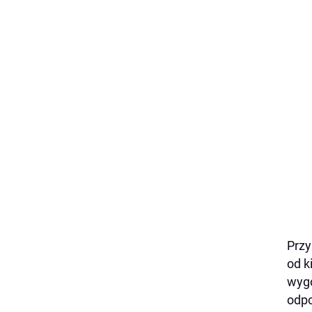
Przy
od k
wygo
odpo