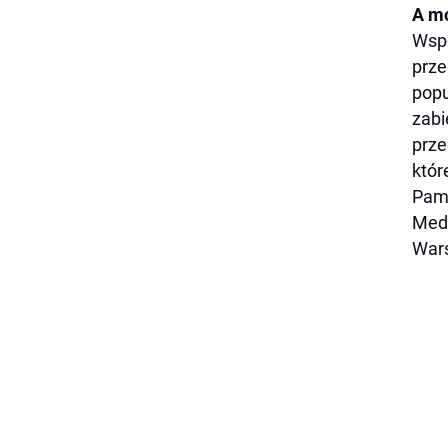
A m
Wspo
prze
popu
zabi
prze
któr
Pami
Medy
War