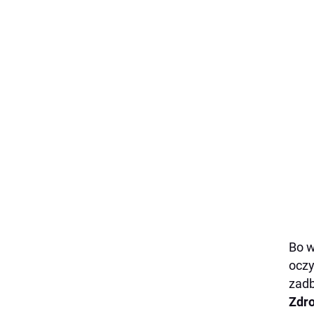
Bo w
oczy
zadb
Zdro