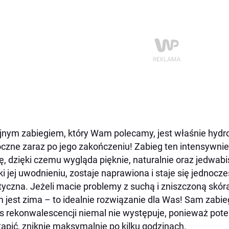
jnym zabiegiem, który Wam polecamy, jest właśnie hydro
czne zaraz po jego zakończeniu! Zabieg ten intensywnie
ę, dzięki czemu wygląda pięknie, naturalnie oraz jedwabi
ki jej uwodnieniu, zostaje naprawiona i staje się jednocz
tyczna. Jeżeli macie problemy z suchą i zniszczoną skór
m jest zima – to idealnie rozwiązanie dla Was! Sam zab
s rekonwalescencji niemal nie występuje, ponieważ pote
ąpić, zniknie maksymalnie po kilku godzinach.