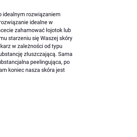
 to idealnym rozwiązaniem
rozwiązanie idealne w
hcecie zahamować łojotok lub
u starzeniu się Waszej skóry
ekarz w zależności od typu
ubstancję złuszczającą. Sama
ubstancjalna peelingująca, po
am koniec nasza skóra jest