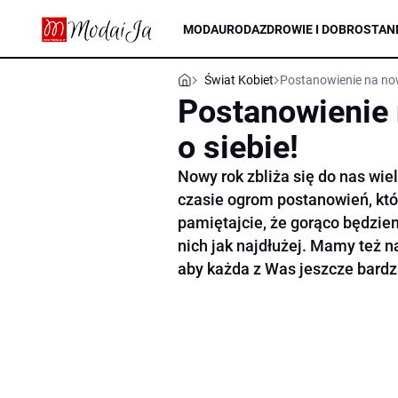
MODA
URODA
ZDROWIE I DOBROSTAN
Świat Kobiet
Postanowienie na no
Postanowienie
o siebie!
Nowy rok zbliża się do nas wie
czasie ogrom postanowień, któr
pamiętajcie, że gorąco będziem
nich jak najdłużej. Mamy też n
aby każda z Was jeszcze bardzi