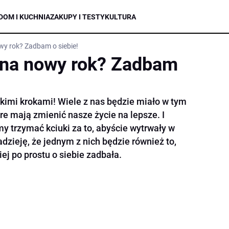
DOM I KUCHNIA
ZAKUPY I TESTY
KULTURA
wy rok? Zadbam o siebie!
 na nowy rok? Zadbam
lkimi krokami! Wiele z nas będzie miało w tym
e mają zmienić nasze życie na lepsze. I
y trzymać kciuki za to, abyście wytrwały w
adzieję, że jednym z nich będzie również to,
ej po prostu o siebie zadbała.