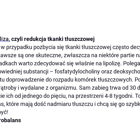
liza
, czyli redukcja tkanki tłuszczowej
e w przypadku pozbycia się tkanki tłuszczowej często de
zawsze są one skuteczne, zwłaszcza na niektóre partie n
dkach warto zdecydować się właśnie na lipolizę. Polega
wiedniej substancji – fosfatydylocholiny oraz deoksychol
tu doprowadzenie do rozpadu komórek tłuszczowych. P
ątroby i wydalane z organizmu. Sam zabieg trwa od 30 do
ie ich od jednego do pięciu, na przestrzeni 4-8 tygodni. T
s, które mają dość nadmiaru tłuszczu i chcą się go szyb
yć!
robalans