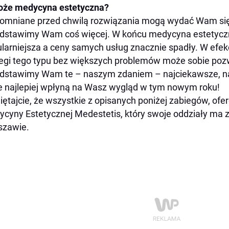
oże medycyna estetyczna?
mniane przed chwilą rozwiązania mogą wydać Wam się 
dstawimy Wam coś więcej. W końcu medycyna estetyczn
larniejsza a ceny samych usług znacznie spadły. W efek
egi tego typu bez większych problemów może sobie pozw
dstawimy Wam te – naszym zdaniem – najciekawsze, na
e najlepiej wpłyną na Wasz wygląd w tym nowym roku!
ętajcie, że wszystkie z opisanych poniżej zabiegów, ofe
cyny Estetycznej Medestetis, który swoje oddziały ma z
szawie.