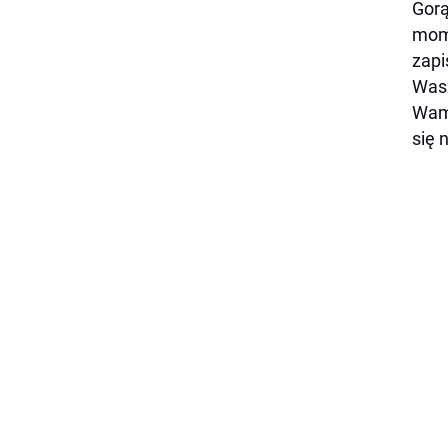
Gorą
mome
zapi
Wasz
Wam 
się 