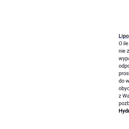
Lipo
O il
nie 
wypa
odpo
pros
do w
obyc
z Wa
pozb
Hyd