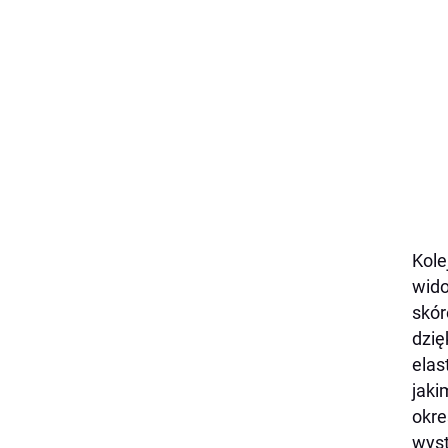
Kole
wido
skór
dzię
elas
jaki
okre
wyst