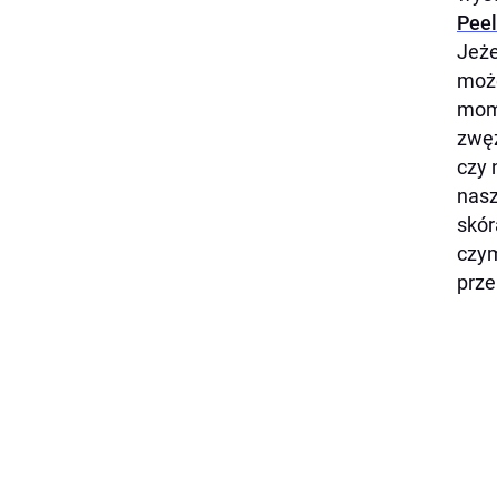
Peel
Jeże
może
mome
zwęz
czy 
nasz
skór
czym
prze