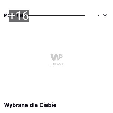
+16
Modaija.pl
Wybrane dla Ciebie