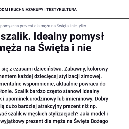
DOM I KUCHNIA
ZAKUPY I TESTY
KULTURA
pomysł na prezent dla męża na Święta i nie tylko
zalik. Idealny pomysł
męża na Święta i nie
y się z czasami dzieciństwa. Zabawny, kolorowy
ntem każdej dziecięcej stylizacji zimowej.
tymentalne wspomnienie, aktualnie powraca do
słonie. Szalik bardzo często stanowi idealny
ak i upominek urodzinowy lub imieninowy. Dobry
ią dużo bardziej atrakcyjny prezent niż np.
ać szalik w męskich stylizacjach? Jaki model i
yć wyjątkowy prezent dla męża na Święta Bożego