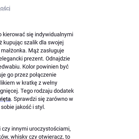
kości
o kierować się indywidualnymi
ż kupując szalik dla swojej
u małżonka. Mąż zasługuje
elegancki prezent. Odnajdzie
 jedwabiu. Kolor powinien być
je go przez połączenie
likiem w kratkę z wełny
gnięcej. Tego rodzaju dodatek
więta
. Sprawdzi się zarówno w
obie jakość i styl.
 czy innymi uroczystościami,
ów, whisky czy otwieracz, to