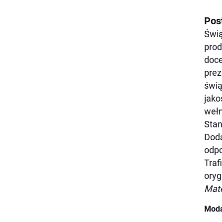
Pos
Świą
prod
doce
prez
świą
jako
wełn
Stan
Doda
odpo
Traf
oryg
Mate
Moda