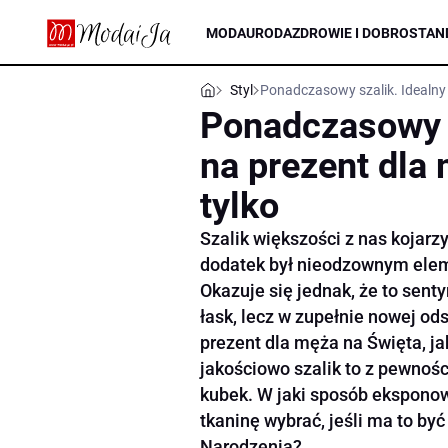
MODA
URODA
ZDROWIE I DOBROSTAN
Styl
Ponadczasowy szalik. Idealny 
Ponadczasowy s
na prezent dla 
tylko
Szalik większości z nas kojarz
dodatek był nieodzownym eleme
Okazuje się jednak, że to sen
łask, lecz w zupełnie nowej od
prezent dla męża na Święta, j
jakościowo szalik to z pewnośc
kubek. W jaki sposób eksponow
tkaninę wybrać, jeśli ma to b
Narodzenia?