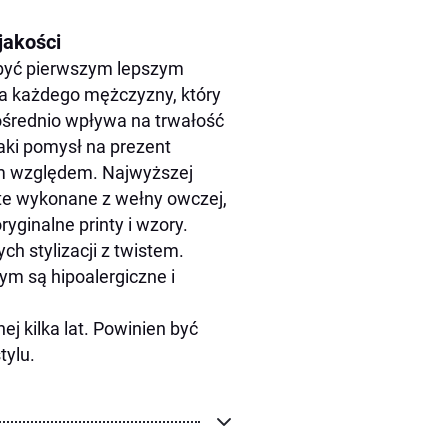
jakości
 być pierwszym lepszym
a każdego mężczyzny, który
pośrednio wpływa na trwałość
aki pomysł na prezent
m względem. Najwyższej
ą te wykonane z wełny owczej,
yginalne printy i wzory.
h stylizacji z twistem.
ym są hipoalergiczne i
ej kilka lat. Powinien być
tylu.