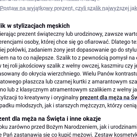
Postaw na wyjątkowy prezent, czyli szalik najwyższej ja
lik w stylizacjach męskich
erając prezent świąteczny lub urodzinowy, zawsze wart
erencjami osoby, której chce się go ofiarować. Dlatego te
iej połówki, zadaniem żony jest dopasowanie go do styl
em na to co najlepsze. Szalik to z pewnością pomysł na 
w tej roli jakościowy szalik z wełny owczej, kaszmiru czy
sowany do okrycia wierzchniego. Wielu Panów kontrastu
atowego płaszcza lub czarnej kurtki z amarantowym sza
no lub z klasycznym atramentowym szalikiem z wełny ja
tylizacji to kreatywny i oryginalny
prezent dla męża na Ś
padku młodszych, jak i starszych mężczyzn, którzy cenią s
zent dla męża na Święta i inne okazje
oku zarówno przed Bożym Narodzeniem, jak i urodzinami
e Pań zastanawia się co kupić mężowi. Zestaw kosmetyk