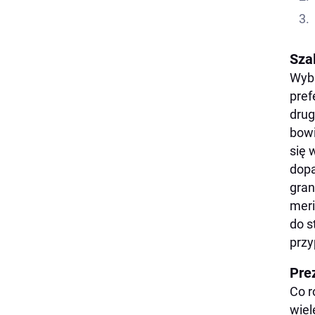
Sza
Wybi
pref
drug
bowi
się 
dopa
gran
meri
do s
przy
Pre
Co r
wiel