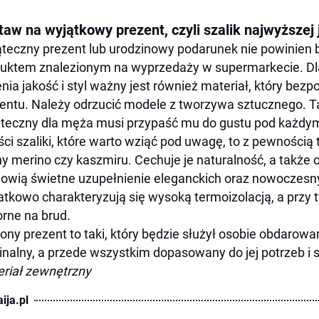
taw na wyjątkowy prezent, czyli szalik najwyższej 
teczny prezent lub urodzinowy podarunek nie powinien
uktem znalezionym na wyprzedaży w supermarkecie. Dl
nia jakość i styl ważny jest również materiał, który bez
entu. Należy odrzucić modele z tworzywa sztucznego. T
teczny dla męża musi przypaść mu do gustu pod każdy
ści szaliki, które warto wziąć pod uwagę, to z pewności
y merino czy kaszmiru. Cechuje je naturalność, a także or
owią świetne uzupełnienie eleganckich oraz nowoczesnyc
tkowo charakteryzują się wysoką termoizolacją, a przy t
rne na brud.
iony prezent to taki, który będzie służył osobie obdarowan
inalny, a przede wszystkim dopasowany do jej potrzeb i s
riał zewnętrzny
ija.pl