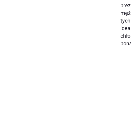
prez
mężc
tych
idea
chło
pona