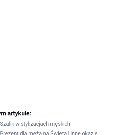
ym artykule:
Szalik w stylizacjach męskich
Prezent dla męża na Święta i inne okazje