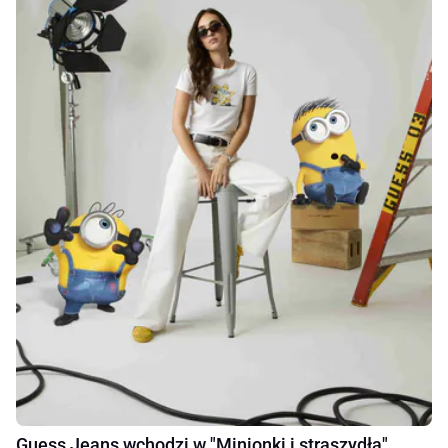
Guess Jeans wchodzi w "Minionki i straszydła"