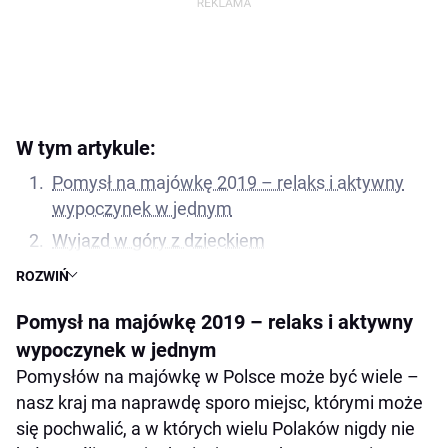
W tym artykule:
Pomysł na majówkę 2019 – relaks i aktywny
wypoczynek w jednym
Wyjazd w góry z dzieckiem
Wyjazd w góry dla dwojga
ROZWIŃ
Wyjazd w góry – gdzie jechać?
Pomysł na majówkę 2019 – relaks i aktywny
Świeradów Zdrój – Cottonina Villa & Mineral
wypoczynek w jednym
Spa Resort
Pomysłów na majówkę w Polsce może być wiele –
Łomnica – Osada Śnieżka
nasz kraj ma naprawdę sporo miejsc, którymi może
się pochwalić, a w których wielu Polaków nigdy nie