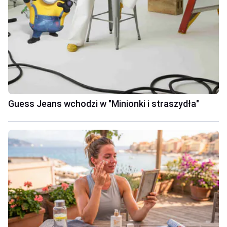
Guess Jeans wchodzi w "Minionki i straszydła"