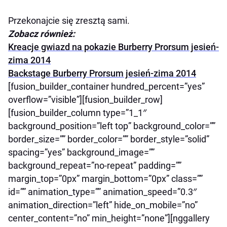
Przekonajcie się zresztą sami.
Zobacz również:
Kreacje gwiazd na pokazie Burberry Prorsum jesień-
zima 2014
Backstage Burberry Prorsum jesień-zima 2014
[fusion_builder_container hundred_percent=”yes”
overflow=”visible”][fusion_builder_row]
[fusion_builder_column type=”1_1″
background_position=”left top” background_color=””
border_size=”” border_color=”” border_style=”solid”
spacing=”yes” background_image=””
background_repeat=”no-repeat” padding=””
margin_top=”0px” margin_bottom=”0px” class=””
id=”” animation_type=”” animation_speed=”0.3″
animation_direction=”left” hide_on_mobile=”no”
center_content=”no” min_height=”none”][nggallery