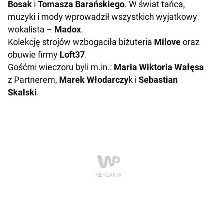
Bosak
i
Tomasza Barańskiego
. W świat tańca,
muzyki i mody wprowadził wszystkich wyjatkowy
wokalista –
Madox
.
Kolekcję strojów wzbogaciła biżuteria
Milove
oraz
obuwie firmy
Loft37
.
Gośćmi wieczoru byli m.in.:
Maria Wiktoria Wałęsa
z Partnerem,
Marek Włodarczy
k i
Sebastian
Skalski
.