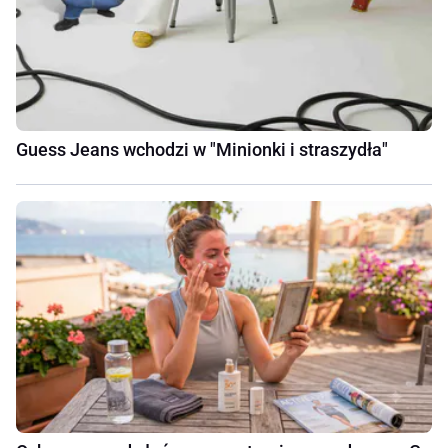
Guess Jeans wchodzi w "Minionki i straszydła"