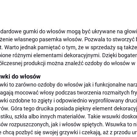
dardowe gumki do włosów mogą być ukrywane na głowi
żenie własnego pasemka włosów. Pozwala to stworzyć b
t. Warto jednak pamiętać o tym, że w sprzedaży są także
ione różnymi elementami dekoracyjnymi. Dzięki bogat
łczesnej produkcji można znaleźć
ozdoby do włosów
w 
wki do włosów
ki to zarówno ozdoby do włosów jak i funkcjonalne narzę
gają mocować włosy podczas tworzenia rozmaitych fry
ki ozdobne to zgięty i odpowiednio wyprofilowany druci
rów. Góra tego drucika posiada piękny element dekoracy
astiku, szkła albo innych materiałów. Takie wsuwki dosk
ów rozpuszczonych, jak i włosów spiętych. Wsuwka to ni
e chcą pozbyć się swojej grzywki i czekają, aż z przodu 