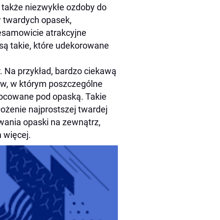
e także niezwykłe ozdoby do
 twardych opasek,
iesamowicie atrakcyjne
są takie, które udekorowane
. Na przykład, bardzo ciekawą
sów, w którym poszczególne
mocowane pod opaską. Takie
ożenie najprostszej twardej
wania opaski na zewnątrz,
h więcej.