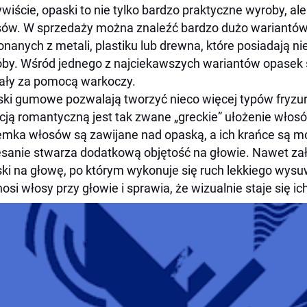
wiście, opaski to nie tylko bardzo praktyczne wyroby, al
ów. W sprzedaży można znaleźć bardzo dużo wariantów
nanych z metali, plastiku lub drewna, które posiadają n
by. Wśród jednego z najciekawszych wariantów opasek 
ały za pomocą warkoczy.
ki gumowe pozwalają tworzyć nieco więcej typów fryzur
cją romantyczną jest tak zwane „greckie” ułożenie wło
mka włosów są zawijane nad opaską, a ich krańce są 
sanie stwarza dodatkową objętość na głowie. Nawet zał
ki na głowę, po którym wykonuje się ruch lekkiego wysu
osi włosy przy głowie i sprawia, że wizualnie staje się ic