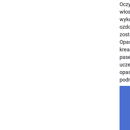
Oczy
włos
wyko
ozdo
zost
Opas
krea
pase
ucze
opas
podn