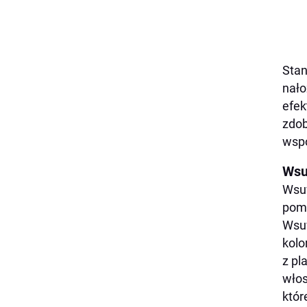
Stan
nało
efek
zdob
wspó
Wsu
Wsuw
poma
Wsuw
kolo
z pl
włos
któr