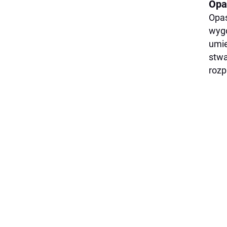
Opa
Opas
wygo
umie
stwa
rozp