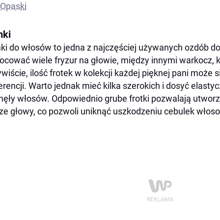
Opaski
ki
i do włosów to jedna z najczęściej używanych ozdób d
cować wiele fryzur na głowie, między innymi warkocz, k
wiście, ilość frotek w kolekcji każdej pięknej pani może s
erencji.
Warto jednak mieć kilka szerokich i dosyć elasty
nęły włosów. Odpowiednio grube frotki pozwalają utwor
ze głowy, co pozwoli uniknąć uszkodzeniu cebulek włos