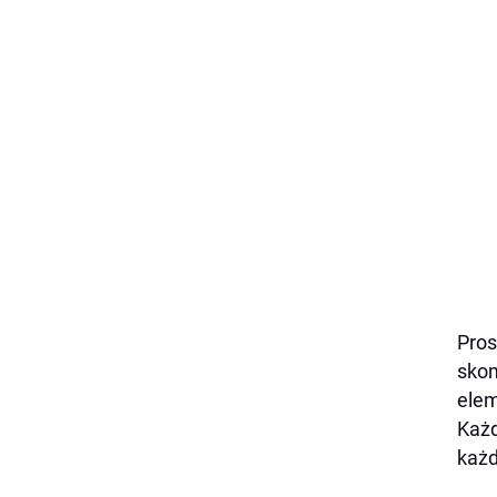
Pros
skom
elem
Każd
każd