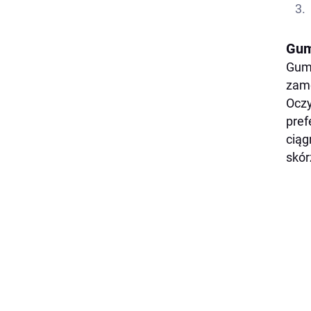
Gum
Gumk
zamo
Oczy
pref
ciąg
skór