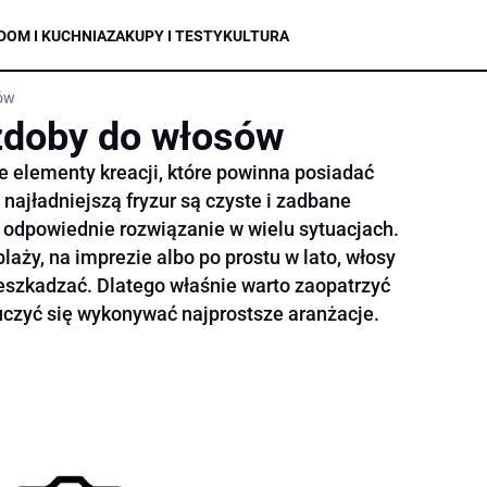
DOM I KUCHNIA
ZAKUPY I TESTY
KULTURA
ów
doby do włosów
 elementy kreacji, które powinna posiadać
 najładniejszą fryzur są czyste i zadbane
o odpowiednie rozwiązanie w wielu sytuacjach.
laży, na imprezie albo po prostu w lato, włosy
szkadzać. Dlatego właśnie warto zaopatrzyć
czyć się wykonywać najprostsze aranżacje.