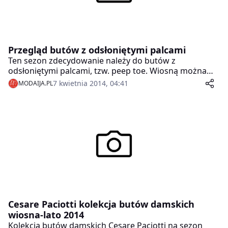
Przegląd butów z odsłoniętymi palcami
Ten sezon zdecydowanie należy do butów z
odsłoniętymi palcami, tzw. peep toe. Wiosną można
wybierać je spośród kilku ciekawych fasonów jak
7 kwietnia 2014, 04:41
MODAIJA.PL
czółenka, sandały platformy, botki i klasyczne baleriny.
Cesare Paciotti kolekcja butów damskich
wiosna-lato 2014
Kolekcja butów damskich Cesare Paciotti na sezon