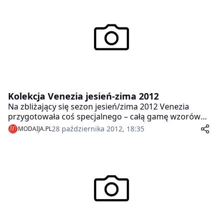
Kolekcja Venezia jesień-zima 2012
Na zbliżający się sezon jesień/zima 2012 Venezia
przygotowała coś specjalnego – całą gamę wzorów
utrzymanych w modnej, jesiennej stylistyce,
28 października 2012, 18:35
MODAIJA.PL
doprawionych zaskakującymi i przełamującymi
klasyczne konwencje dodatkami.