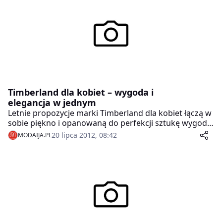
temperament, który pełen ognia ma również swoją
łagodną stronę. Wszystkie te elementy towarzyszą
także najnowszej kampanii marki PRIMAMODA
„Classico è Bello!”, która kusi niewymuszonym stylem i
dbałością o szczegóły.
Timberland dla kobiet – wygoda i
elegancja w jednym
Letnie propozycje marki Timberland dla kobiet łączą w
sobie piękno i opanowaną do perfekcji sztukę wygody,
bezpieczeństwa oraz ekologii. Wszystkie buty zostały
20 lipca 2012, 08:42
MODAIJA.PL
zaprojektowane tak, by ich użytkowniczki czuły się w
nich świetnie, nawet podczas najbardziej upalnych dni.