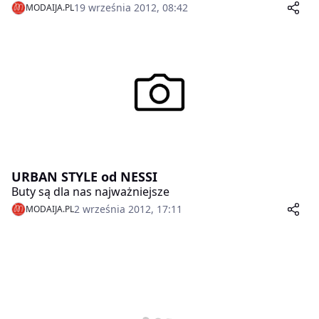
zauważany na wybiegach już od sezonu wiosenno-
19 września 2012, 08:42
MODAIJA.PL
letniego, jednak teraz bezkonkurencyjnie opanowuje
także ulice.
URBAN STYLE od NESSI
Buty są dla nas najważniejsze
2 września 2012, 17:11
MODAIJA.PL