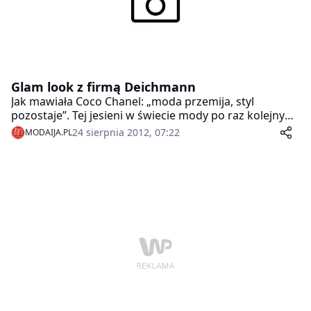
Glam look z firmą Deichmann
Jak mawiała Coco Chanel: „moda przemija, styl
pozostaje”. Tej jesieni w świecie mody po raz kolejny
rozbrzmiewa awangardowy szykpokolenia lat 70-tych,
24 sierpnia 2012, 07:22
MODAIJA.PL
czyli słynny glam. W obecnych czasach porzucił on
swoje ostentacyjne oblicze na rzecz tego
delikatniejszego – wyrażanego szczególnie w
dodatkach. W nadchodzącym sezonie fanki stylu glam
znajdą nieskończoną ilość inspiracji w sklepach firmy
Deichmann.