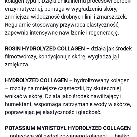
kolagen typu I. Dzięki unikalnemu procesowi obróbki
enzymatycznej, pomaga w wygładzeniu skóry,
zmniejsza widoczność drobnych linii i zmarszczek.
Regularnie stosowany przywraca elastyczność,
zapewnia intensywne nawilżenie i regenerację.
ROSIN HYDROLYZED COLLAGEN
– działa jak środek
filmotwórczy, kondycjonuje skórę, wygładza ją i
zmiękcza.
HYDROLYZED COLLAGEN
– hydrolizowany kolagen
– rozbity na mniejsze cząsteczki, by skuteczniej
wnikać w skórę. Działa jako środek nawilżający i
humektant, wspomaga zatrzymanie wody w skórze,
poprawiając jej elastyczność i gładkość.
POTASSIUM MYRISTOYL HYDROLYZED COLLAGEN
– potasowa sól hydrolizowanego kolagenu – białko