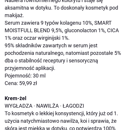
Nabiera równomiernego kolorytu i staje się
aksamitna w dotyku. To doskonały kosmetyk pod
makijaż.
Serum zawiera 9 typów kolagenu 10%, SMART
MOISTFULL BLEND 9,5%, gluconolacton 1%, CICA
1% oraz oczar wirginijski 1%.
95% składników zawartych w serum jest
pochodzenia naturalnego, natomiast pozostałe 5%
dba o stabilność receptury i sensoryczną
przyjemność aplikacji.
Pojemność: 30 ml
Cena: 59,99 zł
Krem-żel
WYGŁADZA
·
NAWILŻA
·
ŁAGODZI
To kosmetyk o lekkiej konsystencji, który już od 1.
użycia natychmiastowo nawilża, koi i sprawia, że
skóra jest miękka w dotyku, co potwierdza 100%