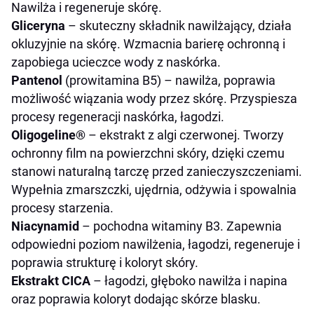
Nawilża i regeneruje skórę.
Gliceryna
– skuteczny składnik nawilżający, działa
okluzyjnie na skórę. Wzmacnia barierę ochronną i
zapobiega ucieczce wody z naskórka.
Pantenol
(prowitamina B5) – nawilża, poprawia
możliwość wiązania wody przez skórę. Przyspiesza
procesy regeneracji naskórka, łagodzi.
Oligogeline®
– ekstrakt z algi czerwonej. Tworzy
ochronny film na powierzchni skóry, dzięki czemu
stanowi naturalną tarczę przed zanieczyszczeniami.
Wypełnia zmarszczki, ujędrnia, odżywia i spowalnia
procesy starzenia.
Niacynamid
– pochodna witaminy B3. Zapewnia
odpowiedni poziom nawilżenia, łagodzi, regeneruje i
poprawia strukturę i koloryt skóry.
Ekstrakt CICA
– łagodzi, głęboko nawilża i napina
oraz poprawia koloryt dodając skórze blasku.