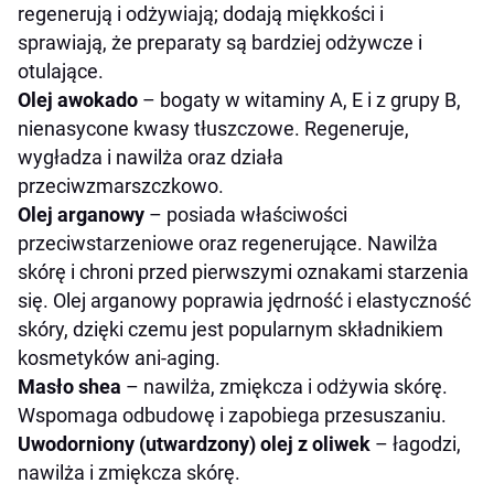
regenerują i odżywiają; dodają miękkości i
sprawiają, że preparaty są bardziej odżywcze i
otulające.
Olej awokado
– bogaty w witaminy A, E i z grupy B,
nienasycone kwasy tłuszczowe. Regeneruje,
wygładza i nawilża oraz działa
przeciwzmarszczkowo.
Olej arganowy
– posiada właściwości
przeciwstarzeniowe oraz regenerujące. Nawilża
skórę i chroni przed pierwszymi oznakami starzenia
się. Olej arganowy poprawia jędrność i elastyczność
skóry, dzięki czemu jest popularnym składnikiem
kosmetyków ani-aging.
Masło shea
– nawilża, zmiękcza i odżywia skórę.
Wspomaga odbudowę i zapobiega przesuszaniu.
Uwodorniony (utwardzony) olej z oliwek
– łagodzi,
nawilża i zmiękcza skórę.