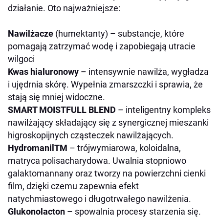
działanie. Oto najważniejsze:
Nawilżacze
(humektanty) – substancje, które
pomagają zatrzymać wodę i zapobiegają utracie
wilgoci
Kwas hialuronowy
– intensywnie nawilża, wygładza
i ujędrnia skórę. Wypełnia zmarszczki i sprawia, że
stają się mniej widoczne.
SMART MOISTFULL BLEND
– inteligentny kompleks
nawilżający składający się z synergicznej mieszanki
higroskopijnych cząsteczek nawilżających.
Hydromanil
TM
– trójwymiarowa, koloidalna,
matryca polisacharydowa. Uwalnia stopniowo
galaktomannany oraz tworzy na powierzchni cienki
film, dzięki czemu zapewnia efekt
natychmiastowego i długotrwałego nawilżenia.
Glukonolacton
– spowalnia procesy starzenia się.