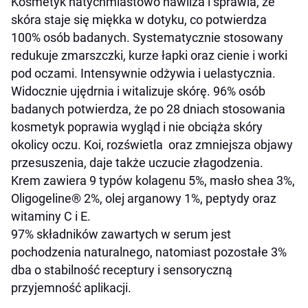
Kosmetyk natychmiastowo nawilża i sprawia, że
skóra staje się miękka w dotyku, co potwierdza
100% osób badanych. Systematycznie stosowany
redukuje zmarszczki, kurze łapki oraz cienie i worki
pod oczami. Intensywnie odżywia i uelastycznia.
Widocznie ujędrnia i witalizuje skórę. 96% osób
badanych potwierdza, że po 28 dniach stosowania
kosmetyk poprawia wygląd i nie obciąża skóry
okolicy oczu. Koi, rozświetla oraz zmniejsza objawy
przesuszenia, daje także uczucie złagodzenia.
Krem zawiera 9 typów kolagenu 5%, masło shea 3%,
Oligogeline
®
2%, olej arganowy 1%, peptydy oraz
witaminy C i E.
97% składników zawartych w serum jest
pochodzenia naturalnego, natomiast pozostałe 3%
dba o stabilność receptury i sensoryczną
przyjemność aplikacji.