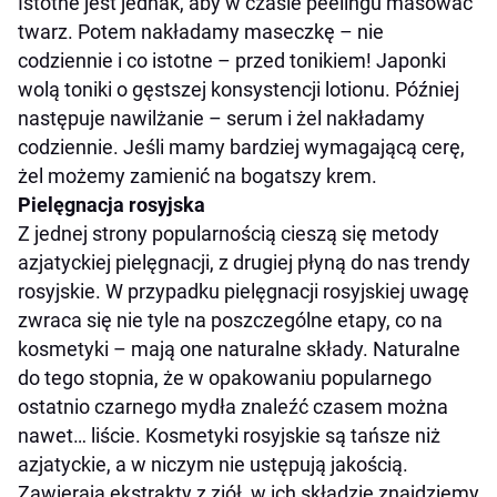
Istotne jest jednak, aby w czasie peelingu masować
twarz. Potem nakładamy maseczkę – nie
codziennie i co istotne – przed tonikiem! Japonki
wolą toniki o gęstszej konsystencji lotionu. Później
następuje nawilżanie – serum i żel nakładamy
codziennie. Jeśli mamy bardziej wymagającą cerę,
żel możemy zamienić na bogatszy krem.
Pielęgnacja rosyjska
Z jednej strony popularnością cieszą się metody
azjatyckiej pielęgnacji, z drugiej płyną do nas trendy
rosyjskie. W przypadku pielęgnacji rosyjskiej uwagę
zwraca się nie tyle na poszczególne etapy, co na
kosmetyki – mają one naturalne składy. Naturalne
do tego stopnia, że w opakowaniu popularnego
ostatnio czarnego mydła znaleźć czasem można
nawet… liście. Kosmetyki rosyjskie są tańsze niż
azjatyckie, a w niczym nie ustępują jakością.
Zawierają ekstrakty z ziół, w ich składzie znajdziemy