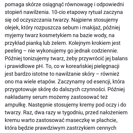
pomaga skórze osiągnąć równowagę i odpowiedni
stopień nawilżenia. 10-cio etapowy rytuał zaczyna
się od oczyszczania twarzy. Najpierw stosujemy
olejek, który rozpuszcza sebum i makijaż, później
myjemy twarz kosmetykiem na bazie wody, na
przykład pianką lub żelem. Kolejnym krokiem jest
peeling – nie wykonujemy go jednak codziennie.
Później tonizujemy twarz, żeby przywrócić jej balans
i prawidłowe pH. To, co w koreańskiej pielęgnacji
jest bardzo istotne to nawilżanie skóry – również
ono ma wiele etapów. Zaczynamy od esencji, która
przygotowuje skórę do dalszych czynności. Później
nakładamy serum możemy zastosować też
ampułkę. Następnie stosujemy kremy pod oczy i do
twarzy. Raz, dwa razy w tygodniu, przed nałożeniem
kremu warto zastosować maseczkę w płachcie,
która będzie prawdziwym zastrzykiem cennych