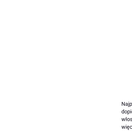
Najp
dopi
włos
więc