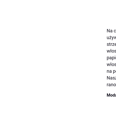
Na c
używ
strz
włos
papi
włos
na p
Nasz
rano
Moda