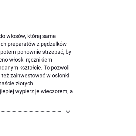
 do włosów, której same
kich preparatów z pędzelków
a potem ponownie strzepać, by
ocno włoski ręcznikiem
adanym kształcie. To pozwoli
 też zainwestować w osłonki
naście złotych.
lepiej wypierz je wieczorem, a