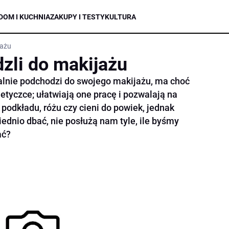
DOM I KUCHNIA
ZAKUPY I TESTY
KULTURA
jażu
dzli do makijażu
nalnie podchodzi do swojego makijażu, ma choć
tyczce; ułatwiają one pracę i pozwalają na
podkładu, różu czy cieni do powiek, jednak
iednio dbać, nie posłużą nam tyle, ile byśmy
ać?