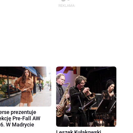
erse prezentuje
ekcję Pre-Fall AW
6. W Madrycie
Leszek Kułakowski