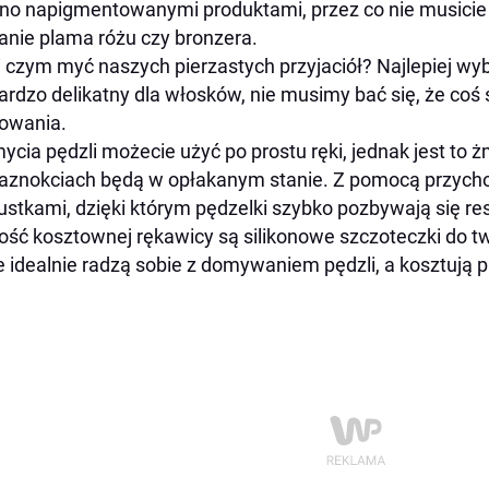
o napigmentowanymi produktami, przez co nie musicie m
anie plama różu czy bronzera.
i czym myć naszych pierzastych przyjaciół? Najlepiej wyb
ardzo delikatny dla włosków, nie musimy bać się, że coś 
owania.
ycia pędzli możecie użyć po prostu ręki, jednak jest to 
aznokciach będą w opłakanym stanie. Z pomocą przyc
stkami, dzięki którym pędzelki szybko pozbywają się re
ość kosztownej rękawicy są silikonowe szczoteczki do t
e idealnie radzą sobie z domywaniem pędzli, a kosztują p