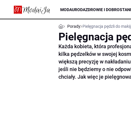
MODA
URODA
ZDROWIE I DOBROSTAN
Porady
Pielęgnacja pędzli do maki
Pielęgnacja pę
Każda kobieta, która profesjo
kilka pędzelków w swojej kosme
większą precyzję w nakładaniu 
jeśli nie będziemy o nie odpow
chciały. Jak więc je pielęgnow