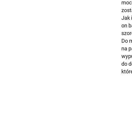
mocn
zost
Jak 
on b
szor
Do m
na p
wypu
do d
któr