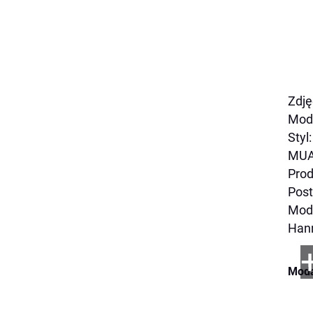
Zdję
Mode
Styl
MUA:
Prod
Post
Moda
Han
Moda