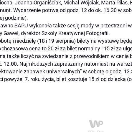
ocha, Joanna Organiściak, Michał Wójciak, Marta Pilas,
unt. Wydarzenie potrwa od godz. 12 do ok. 16.30 w sobot
ej godzinie).
awno SAPU wykonała także sesję mody w przestrzeni wy
y Gaweł, dyrektor Szkoły Kreatywnej Fotografii.
botę i niedzielę (18 i 19 sierpnia) bilety na wystawę będą
ychczasowa cena to 20 zł za bilet normalny i 15 zł za ulg
a także liczyć na zwiedzanie z przewodnikiem w cenie b
. 12.00. Najmłodszych zapraszamy natomiast na warsz
ektowanie zabawek uniwersalnych” w sobotę o godz. 12.3
ci powyżej 7. roku życia, bilet kosztuje 15 zł od dzieck