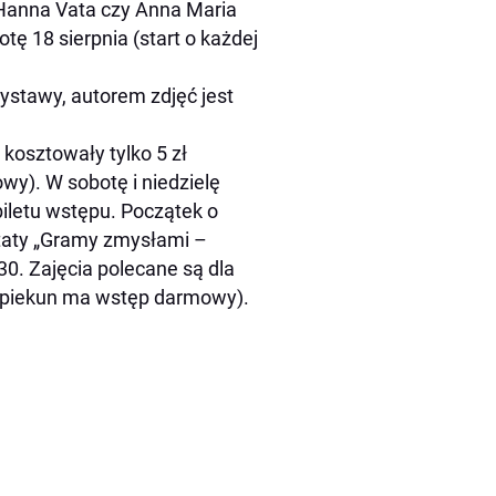
 Hanna Vata czy Anna Maria
ę 18 sierpnia (start o każdej
stawy, autorem zdjęć jest
 kosztowały tylko 5 zł
owy). W sobotę i niedzielę
iletu wstępu. Początek o
taty „Gramy zmysłami –
0. Zajęcia polecane są dla
a (opiekun ma wstęp darmowy).