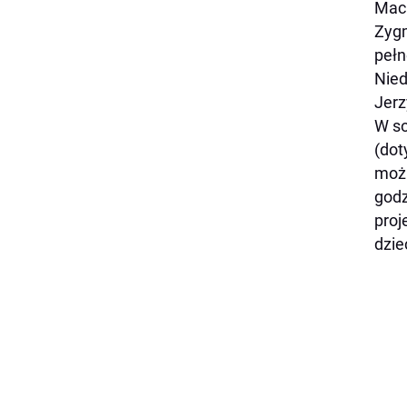
Maci
Zygm
pełn
Nied
Jerz
W so
(dot
możn
godz
proj
dzie