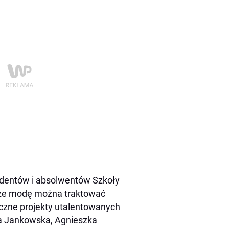
udentów i absolwentów Szkoły
 że modę można traktować
czne projekty utalentowanych
ia Jankowska, Agnieszka