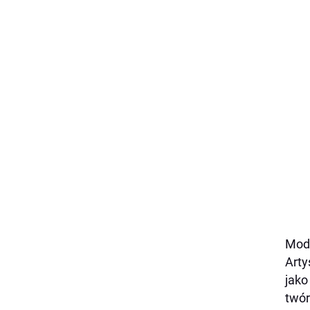
Mode
Arty
jako
twór