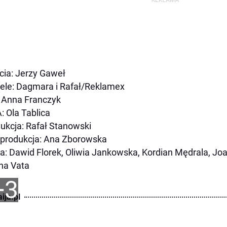
cia: Jerzy Gaweł
le: Dagmara i Rafał/Reklamex
: Anna Franczyk
 Ola Tablica
ukcja: Rafał Stanowski
produkcja: Ana Zborowska
: Dawid Florek, Oliwia Jankowska, Kordian Mędrala, Joa
na Vata
+3
ija.pl