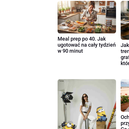
Meal prep po 40. Jak
ugotować na cały tydzień
Jak
w 90 minut
tre
gra
któ
Och
prz