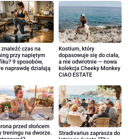
 znaleźć czas na
Kostium, który
ning przy napiętym
dopasowuje się do ciała,
fiku? 9 sposobów,
a nie odwrotnie — nowa
re naprawdę działają
kolekcja Cheeky Monkey
CIAO ESTATE
rona przed słońcem
y treningu na dworze.
Stradivarius zaprasza do