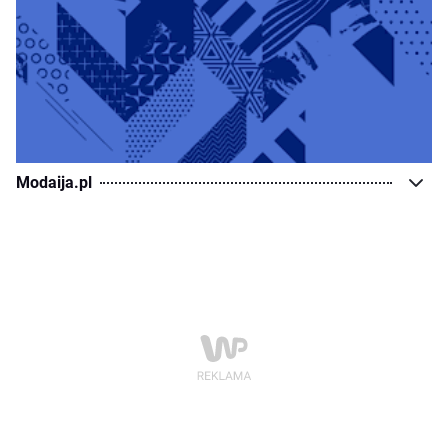
Modaija.pl