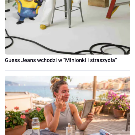
Guess Jeans wchodzi w "Minionki i straszydła"