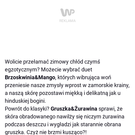
Wolicie przełamać zimowy chłód czymś
egzotycznym? Możecie wybrać duet
Brzoskwinia&Mango
, których w
ibrująca woń
przeniesie nasze zmysły wprost w zamorskie krainy,
a naszą skórę pozostawi miękką i delikatną jak u
hinduskiej bogini.
Powrót do klasyki?
Gruszka&Żurawina
sprawi, że
skóra obradowanego nawilży się niczym żurawina
podczas deszczu i wygładzi jak starannie obrana
gruszka. Czyż nie brzmi kusząco?!