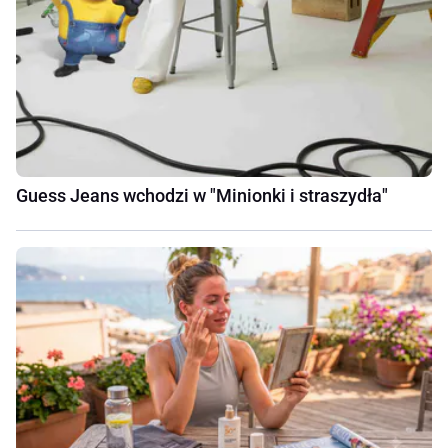
Guess Jeans wchodzi w "Minionki i straszydła"