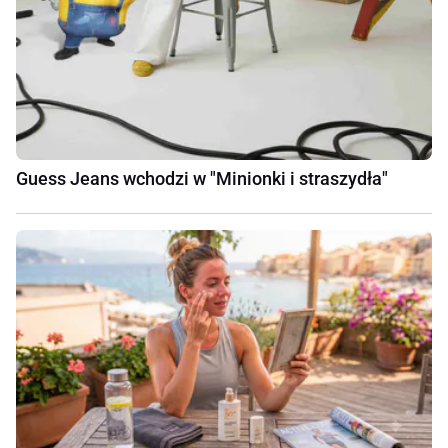
Guess Jeans wchodzi w "Minionki i straszydła"