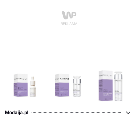
Modaija.pl