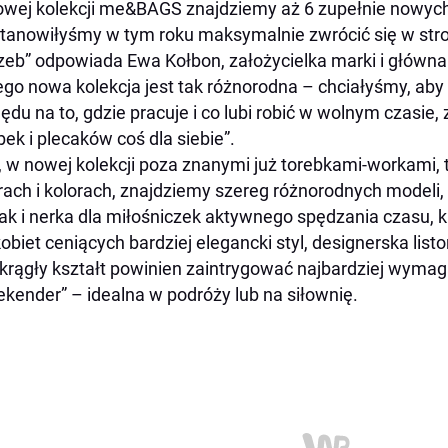
wej kolekcji me&BAGS znajdziemy aż 6 zupełnie nowych
tanowiłyśmy w tym roku maksymalnie zwrócić się w stron
zeb” odpowiada Ewa Kołbon, założycielka marki i główna 
ego nowa kolekcja jest tak różnorodna – chciałyśmy, ab
ędu na to, gdzie pracuje i co lubi robić w wolnym czasie
bek i plecaków coś dla siebie”.
k, w nowej kolekcji poza znanymi już torebkami-workami
ach i kolorach, znajdziemy szereg różnorodnych modeli, 
ak i nerka dla miłośniczek aktywnego spędzania czasu, k
kobiet ceniących bardziej elegancki styl, designerska listo
krągły kształt powinien zaintrygować najbardziej wymag
kender” – idealna w podróży lub na siłownię.