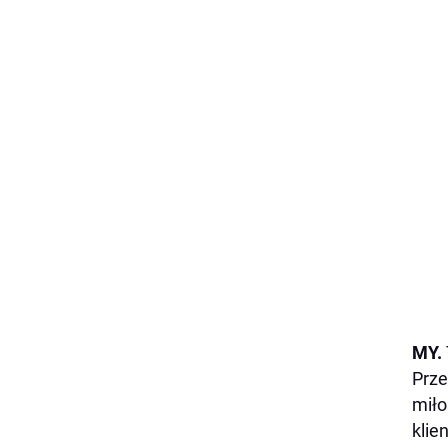
MY.
Prze
miło
klie