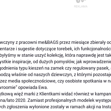
wczyny z pracowni me&BAGS przez miesiące zbierały od
ntarze i sugestie dotyczące torebek, ich funkcjonalności 
byłyśmy w stanie uszyć kolekcję, która naprawdę jest tak
stkie inspiracje, od dużych pomysłów, jak wprowadzeni
odnienia typu kieszeń na zamek czy regulowany pasek, a
odzą właśnie od naszych dziewczyn, z którymi pozostaj
rzez media społecznościowe, czy osobiste spotkania w
wroomie” opowiada Ewa.
tkową więź marki z Klientkami widać również w kampani
na/lato 2020. Zamiast profesjonalnych modelek występują
ych zgłoszenia wyłonione zostały w ramach akcji na Inst