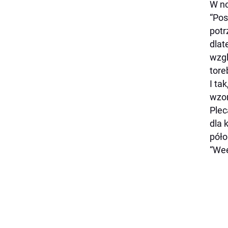
W no
“Pos
potr
dlat
wzgl
tore
I ta
wzor
Plec
dla 
póło
“Wee