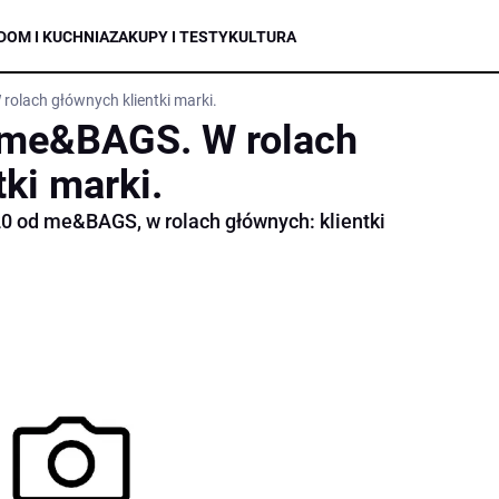
DOM I KUCHNIA
ZAKUPY I TESTY
KULTURA
olach głównych klientki marki.
 me&BAGS. W rolach
ki marki.
0 od me&BAGS, w rolach głównych: klientki