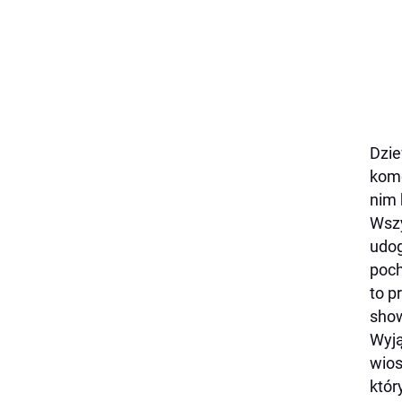
Dzie
kome
nim 
Wszy
udog
poch
to p
sho
Wyją
wios
któr