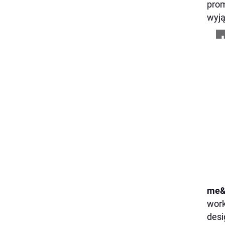
prom
wyją
me&
work
desi