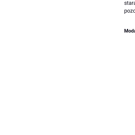
star
pozo
Moda