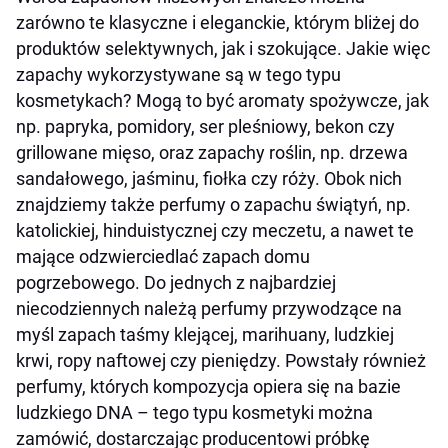
zarówno te klasyczne i eleganckie, którym bliżej do
produktów selektywnych, jak i szokujące. Jakie więc
zapachy wykorzystywane są w tego typu
kosmetykach? Mogą to być aromaty spożywcze, jak
np. papryka, pomidory, ser pleśniowy, bekon czy
grillowane mięso, oraz zapachy roślin, np. drzewa
sandałowego, jaśminu, fiołka czy róży. Obok nich
znajdziemy także perfumy o zapachu świątyń, np.
katolickiej, hinduistycznej czy meczetu, a nawet te
mające odzwierciedlać zapach domu
pogrzebowego. Do jednych z najbardziej
niecodziennych należą perfumy przywodzące na
myśl zapach taśmy klejącej, marihuany, ludzkiej
krwi, ropy naftowej czy pieniędzy. Powstały również
perfumy, których kompozycja opiera się na bazie
ludzkiego DNA – tego typu kosmetyki można
zamówić, dostarczając producentowi próbkę