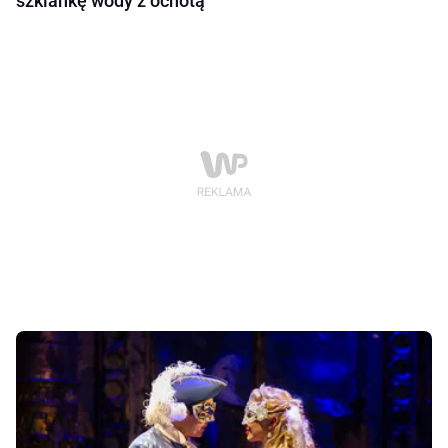
szklankę wody z ochotą