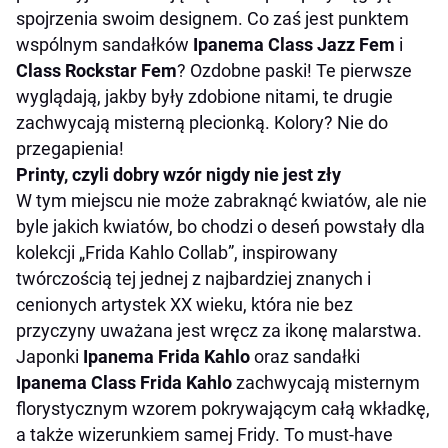
spojrzenia swoim designem. Co zaś jest punktem
wspólnym sandałków
Ipanema
Class Jazz Fem
i
Class Rockstar Fem
? Ozdobne paski! Te pierwsze
wyglądają, jakby były zdobione nitami, te drugie
zachwycają misterną plecionką. Kolory? Nie do
przegapienia!
Printy, czyli dobry wzór nigdy nie jest zły
W tym miejscu nie może zabraknąć kwiatów, ale nie
byle jakich kwiatów, bo chodzi o deseń powstały dla
kolekcji „Frida Kahlo Collab”, inspirowany
twórczością tej jednej z najbardziej znanych i
cenionych artystek XX wieku, która nie bez
przyczyny uważana jest wręcz za ikonę malarstwa.
Japonki
Ipanema Frida Kahlo
oraz sandałki
Ipanema Class Frida Kahlo
zachwycają misternym
florystycznym wzorem pokrywającym całą wkładkę,
a także wizerunkiem samej Fridy. To must-have