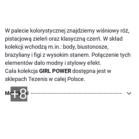
W palecie kolorystycznej znajdziemy wiśniowy róż,
pistacjową zieleń oraz klasyczną czerń. W skład
kolekcji wchodzą m.in.: body, biustonosze,
brazyliany i figi z wysokim stanem. Połączenie tych
elementów dało modny i stylowy efekt.
Cała kolekcja
GIRL POWER
dostępna jest w
sklepach Tezenis w całej Polsce.
+8
Modaija.pl