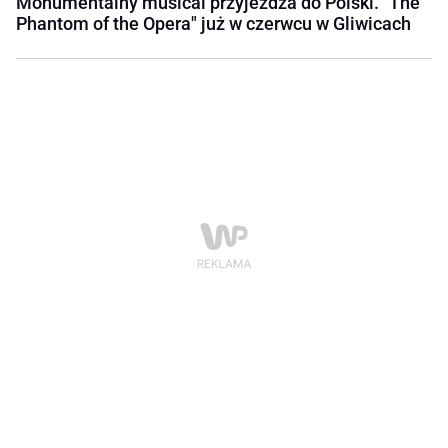
Monumentalny musical przyjeżdża do Polski. "The
Phantom of the Opera" już w czerwcu w Gliwicach