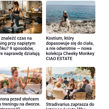
 znaleźć czas na
Kostium, który
ning przy napiętym
dopasowuje się do ciała,
fiku? 9 sposobów,
a nie odwrotnie — nowa
re naprawdę działają
kolekcja Cheeky Monkey
CIAO ESTATE
rona przed słońcem
y treningu na dworze.
Stradivarius zaprasza do