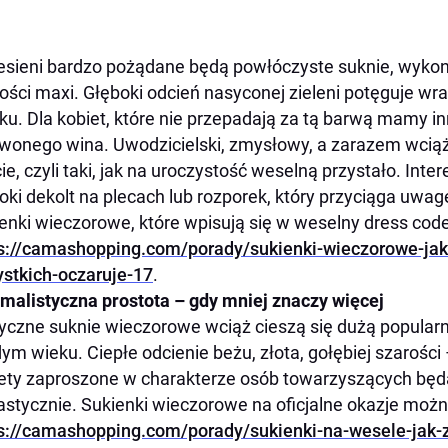
jesieni bardzo pożądane będą powłóczyste suknie, wykon
ości maxi. Głęboki odcień nasyconej zieleni potęguje wra
u. Dla kobiet, które nie przepadają za tą barwą mamy i
wonego wina. Uwodzicielski, zmysłowy, a zarazem wcią
ie, czyli taki, jak na uroczystość weselną przystało. I
oki dekolt na plecach lub rozporek, który przyciąga uwagę
enki wieczorowe, które wpisują się w weselny dress cod
s://camashopping.com/porady/sukienki-wieczorowe-jak-
stkich-oczaruje-17
.
malistyczna prostota – gdy mniej znaczy więcej
yczne suknie wieczorowe wciąż cieszą się dużą popularno
ym wieku. Ciepłe odcienie beżu, złota, gołębiej szarośc
ety zaproszone w charakterze osób towarzyszących będą
astycznie. Sukienki wieczorowe na oficjalne okazje możn
s://camashopping.com/porady/sukienki-na-wesele-jak-z