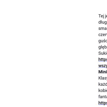
Tej 
dług
smak
czer
guśc
głęb
Suki
http
wszy
Mini
Klas
każd
kobi
fant
http