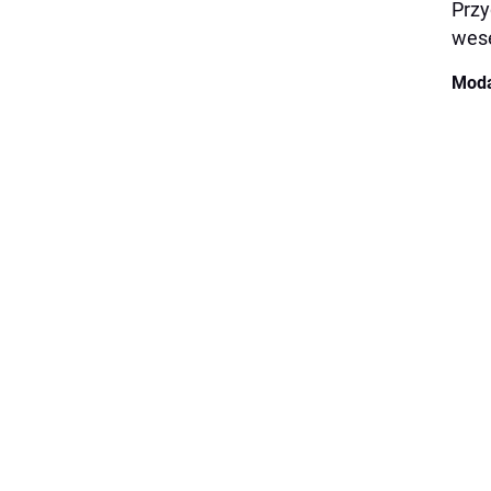
Przy
wese
Moda