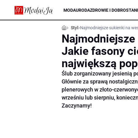
MODA
URODA
ZDROWIE I DOBROSTAN
Styl
Najmodniejsze sukienki na wes
Najmodniejsze 
Jakie fasony ci
największą pop
Ślub zorganizowany jesienią po
Głównie za sprawą nostalgicznyc
plenerowych w złoto-czerwonyc
wrześniu lub sierpniu, koniec
Zaczynamy!