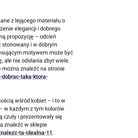
ane z lejącego materiału o
żenie elegancji i dobrego
nną propozycję – odcień
ż stonowany i w dobrym
nteresującym motywem może być
, ale nie odsłania zbyt wiele.
e można znaleźć na stronie
dobrac-taka-ktora-
ścią wśród kobiet – i to w
i – w każdym z tym kolorów
 czuły i prezentowały się
a znaleźć w sklepie
nalezc-ta-idealna-11
.