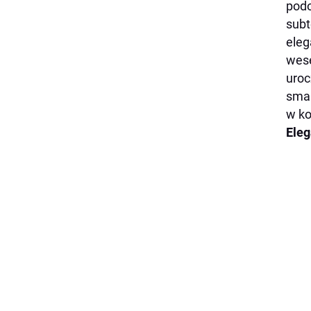
podo
subt
eleg
wese
uroc
smak
w ko
Eleg