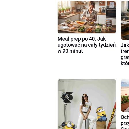
Meal prep po 40. Jak
ugotować na cały tydzień
Jak
w 90 minut
tre
gra
któ
Och
prz