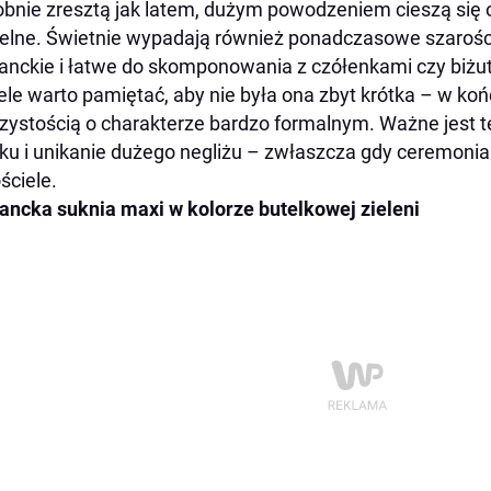
bnie zresztą jak latem, dużym powodzeniem cieszą się o
elne. Świetnie wypadają również ponadczasowe szarości
anckie i łatwe do skomponowania z czółenkami czy biżut
le warto pamiętać, aby nie była ona zbyt krótka – w ko
zystością o charakterze bardzo formalnym. Ważne jest 
u i unikanie dużego negliżu – zwłaszcza gdy ceremonia
ściele.
ancka suknia maxi w kolorze butelkowej zieleni