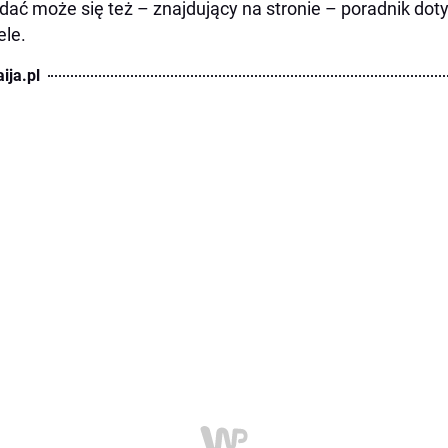
dać może się też – znajdujący na stronie – poradnik dot
le.
ija.pl