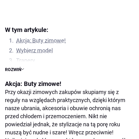
W tym artykule:
Akcja: Buty zimowe!
Wybierz model
Trapery
ROZWIŃ
Śniegowce
Kowbojki
Akcja: Buty zimowe!
Buty trekkingowe
Przy okazji zimowych zakupów skupiamy się z
reguły na względach praktycznych, dzięki którym
Kozaczki z futerkiem
nasze ubrania, akcesoria i obuwie ochronią nas
przed chłodem i przemoczeniem. Nikt nie
powiedział jednak, że stylizacje na tą porę roku
muszą być nudne i szare! Wręcz przeciwnie!