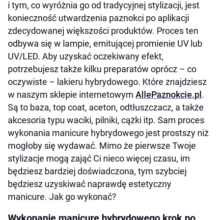
Aplikacja warstwy wykończeniowej
i tym, co wyróżnia go od tradycyjnej stylizacji, jest
konieczność utwardzenia paznokci po aplikacji
Manicure hybrydowy nie powinien mieć już
zdecydowanej większości produktów. Proces ten
przed Tobą żadnych tajemnic!
odbywa się w lampie, emitującej promienie UV lub
UV/LED. Aby uzyskać oczekiwany efekt,
potrzebujesz także kilku preparatów oprócz – co
oczywiste – lakieru hybrydowego. Które znajdziesz
w naszym sklepie internetowym
AllePaznokcie.pl
.
Są to baza, top coat, aceton, odtłuszczacz, a także
akcesoria typu waciki, pilniki, cążki itp. Sam proces
wykonania manicure hybrydowego jest prostszy niż
mogłoby się wydawać. Mimo że pierwsze Twoje
stylizacje mogą zająć Ci nieco więcej czasu, im
będziesz bardziej doświadczona, tym szybciej
będziesz uzyskiwać naprawdę estetyczny
manicure. Jak go wykonać?
Wykonanie manicure hybrydowego krok po