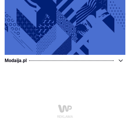
Modaija.pl