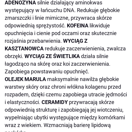
ADENOZYNA
silnie działający aminokwas
występujący w łańcuchu DNA. Redukuje głębokie
zmarszczki i linie mimiczne, przywraca skórze
odpowiednią sprężystość.
KOFEINA
likwiduje
opuchnięcia i cienie pod oczami oraz skutecznie
rozjaśnia przebarwienia.
WYCIĄG Z
KASZTANOWCA
redukuje zaczerwienienia, zwalcza
obrzęki.
WYCIĄG ZE ŚWIETLIKA
działa silnie
łagodząco na skórę oraz koi zaczerwienienia.
Zapobiega powstawaniu opuchnięć.
OLEJEK MARULA
maksymalnie nawilża głębokie
warstwy skóry oraz chroni włókna kolagenu przed
rozpadem, dzięki czemu zapobiega utracie jędrności
i elastyczności.
CERAMIDY
przywracają skórze
odpowiednią strukturę i zapobiegają jej wiotczeniu,
wypełniając ubytki występujące między komórkami
wraz z wiekiem. Wzmacniają barierę lipidową