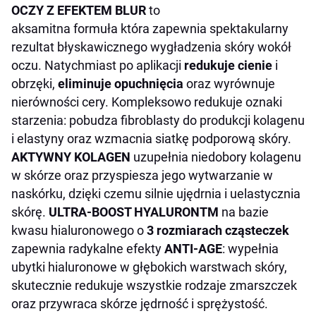
OCZY Z EFEKTEM BLUR
to
aksamitna formuła która zapewnia spektakularny
rezultat błyskawicznego wygładzenia skóry wokół
oczu. Natychmiast po aplikacji
redukuje cienie
i
obrzęki,
eliminuje opuchnięcia
oraz wyrównuje
nierówności cery. Kompleksowo redukuje oznaki
starzenia: pobudza fibroblasty do produkcji kolagenu
i elastyny oraz wzmacnia siatkę podporową skóry.
AKTYWNY KOLAGEN
uzupełnia niedobory kolagenu
w skórze oraz przyspiesza jego wytwarzanie w
naskórku, dzięki czemu silnie ujędrnia i uelastycznia
skórę.
ULTRA-BOOST HYALURON
TM
na bazie
kwasu hialuronowego o
3 rozmiarach cząsteczek
zapewnia radykalne efekty
ANTI-AGE
: wypełnia
ubytki hialuronowe w głębokich warstwach skóry,
skutecznie redukuje wszystkie rodzaje zmarszczek
oraz przywraca skórze jędrność i sprężystość.