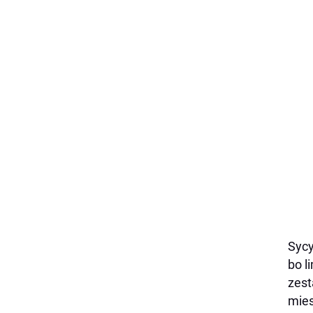
Sycy
bo 
zest
mie