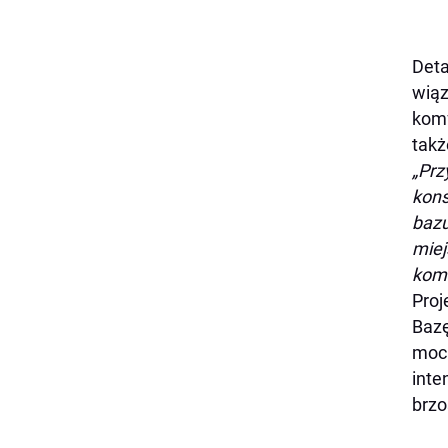
Deta
wiąz
komf
takż
„Prz
kons
bazu
miej
komf
Pro
Bazę
mocn
inte
brzo