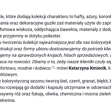
le, które dodają kolekcji charakteru to hafty, ażury, koro
ania oraz dekoracyjne guziki zaś materiały użyte do zapr
ortowa wiskoza, oddychająca bawełna, materiały z dodatk
e przyjemny w dotyku poliester.
y tworzeniu kolekcji najważniejsza jest dla nas koloryst
trukcji oraz formy ubioru dostosowujemy do potrzeb klie
jemy na sprawdzonych krojach, hitach sprzedażowych, a
sca na nowości. Dbamy o to, żeby nasze klientki czuły s
ortowo, modnie i kobieco.”
– mówi
Katarzyna Kmiecik
, 
jektowym.
 kolorystyczną sezonu tworzą biel, czerń, granat, błękit, 
o rozwijają go dodatki i kapsuły utrzymane w odcieniach 
nsywny róż oraz fuksja, oliwka, chemiczna i mocna zieleń,
skwinia.