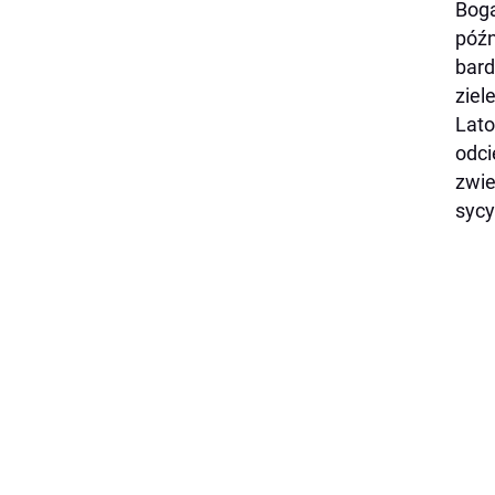
Boga
późn
bard
ziele
Lato
odci
zwie
sycy