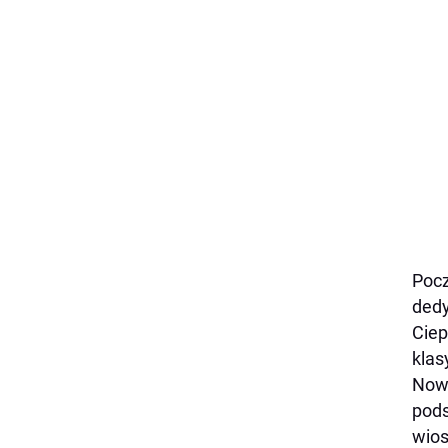
Pocz
dedy
Ciep
klas
Nowo
pods
wios