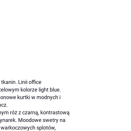
anin. Linii office
lowym kolorze light blue.
ylonowe kurtki w modnych i
ncz.
m róż z czarną, kontrastową
rynarek. Moodowe swetry na
ok warkoczowych splotów,