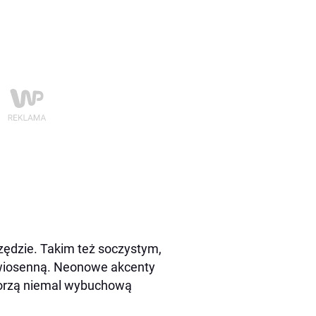
ędzie. Takim też soczystym,
wiosenną. Neonowe akcenty
tworzą niemal wybuchową