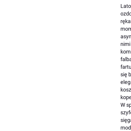
Lato
ozdo
ręka
mome
asym
nimi
komf
falb
fart
się 
eleg
kosz
kope
W sp
szyf
sięg
mode