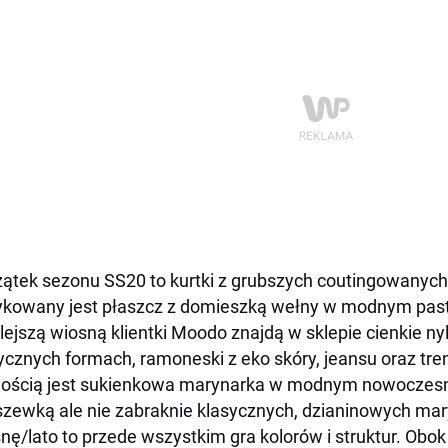
ątek sezonu SS20 to kurtki z grubszych coutingowanych tk
kowany jest płaszcz z domieszką wełny w modnym paste
lejszą wiosną klientki Moodo znajdą w sklepie cienkie n
ycznych formach, ramoneski z eko skóry, jeansu oraz tre
ścią jest sukienkowa marynarka w modnym nowoczesny
zewką ale nie zabraknie klasycznych, dzianinowych ma
nę/lato to przede wszystkim gra kolorów i struktur. Ob