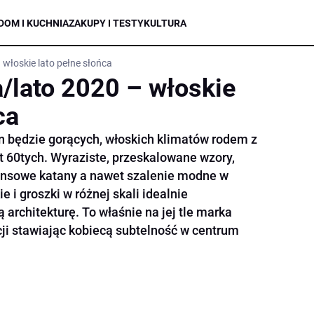
DOM I KUCHNIA
ZAKUPY I TESTY
KULTURA
łoskie lato pełne słońca
lato 2020 – włoskie
ca
n będzie gorących, włoskich klimatów rodem z
lat 60tych. Wyraziste, przeskalowane wzory,
eansowe katany a nawet szalenie modne w
e i groszki w różnej skali idealnie
architekturę. To właśnie na jej tle marka
ji stawiając kobiecą subtelność w centrum