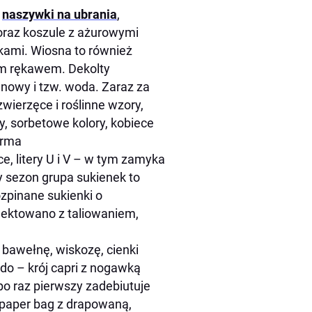
,
naszywki na ubrania
,
oraz koszule z ażurowymi
kami. Wiosna to również
im rękawem. Dekolty
panowy i tzw. woda. Zaraz za
zwierzęce i roślinne wzory,
, sorbetowe kolory, kobiece
orma
ce, litery U i V – w tym zamyka
ny sezon grupa sukienek to
ozpinane sukienki o
jektowano z taliowaniem,
 bawełnę, wiskozę, cienki
do – krój capri z nogawką
po raz pierwszy zadebiutuje
 paper bag z drapowaną,