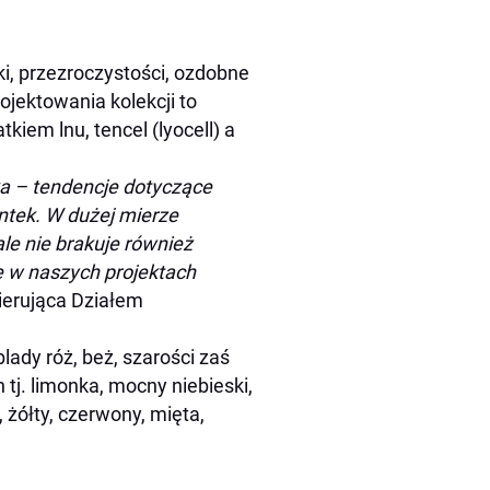
nki, przezroczystości, ozdobne
ojektowania kolekcji to
iem lnu, tencel (lyocell) a
yka – tendencje dotyczące
ntek. W dużej mierze
le nie brakuje również
ię w naszych projektach
kierująca Działem
blady róż, beż, szarości zaś
tj. limonka, mocny niebieski,
 żółty, czerwony, mięta,