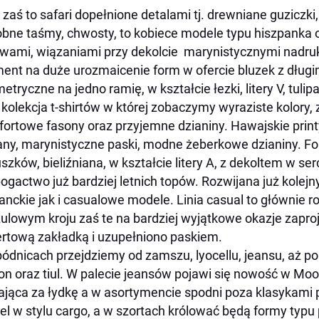
 zaś to safari dopełnione detalami tj. drewniane guziczki
bne taśmy, chwosty, to kobiece modele typu hiszpanka 
wami, wiązaniami przy dekolcie marynistycznymi nadru
nt na duże urozmaicenie form w ofercie bluzek z dług
etryczne na jedno ramię, w kształcie łezki, litery V, tuli
 kolekcja t-shirtów w której zobaczymy wyraziste kolory, 
ortowe fasony oraz przyjemne dzianiny. Hawajskie printy
any, marynistyczne paski, modne żeberkowe dzianiny. F
uszków, bieliźniana, w kształcie litery A, z dekoltem w ser
bogactwo już bardziej letnich topów. Rozwijana już kolej
anckie jak i casualowe modele. Linia casual to głównie r
ulowym kroju zaś te na bardziej wyjątkowe okazje zapro
rtową zakładką i uzupełniono paskiem.
ódnicach przejdziemy od zamszu, lyocellu, jeansu, aż po
on oraz tiul. W palecie jeansów pojawi się nowość w Moo
ająca za łydkę a w asortymencie spodni poza klasykami 
l w stylu cargo, a w szortach królować będą formy typu