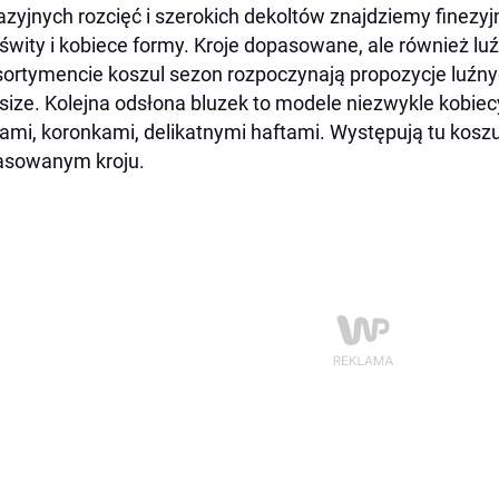
azyjnych rozcięć i szerokich dekoltów znajdziemy finezy
świty i kobiece formy. Kroje dopasowane, ale również luź
ortymencie koszul sezon rozpoczynają propozycje luźn
size. Kolejna odsłona bluzek to modele niezwykle kobie
ami, koronkami, delikatnymi haftami. Występują tu kosz
asowanym kroju.