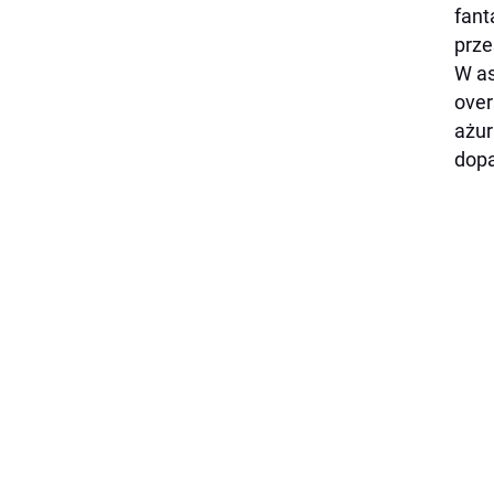
fant
prze
W as
over
ażur
dop