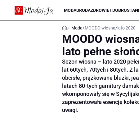
MODA
URODA
ZDROWIE I DOBROSTAN
Moda
MOODO wiosna/lato 2020 – w
MOODO wiosna/
lato pełne słoń
Sezon wiosna – lato 2020 pełe
lat 60tych, 70tych i 80tych. Z 
obcisłe, prążkowane bluzki, j
latach 80-tych garnitury damski
wkomponowały się w Sycylijską 
zaprezentowała esencję kolekc
uwagi.