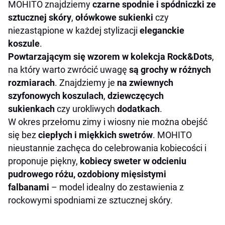
MOHITO znajdziemy
czarne spodnie i spódniczki ze
sztucznej skóry
,
ołówkowe sukienki
czy
niezastąpione w każdej stylizacji
eleganckie
koszule
.
Powtarzającym się wzorem w kolekcja Rock&Dots
,
na który warto zwrócić uwagę
są grochy w różnych
rozmiarach
. Znajdziemy je
na zwiewnych
szyfonowych koszulach
,
dziewczęcych
sukienkach
czy urokliwych
dodatkach
.
W okres przełomu zimy i wiosny nie można obejść
się bez
ciepłych i miękkich swetrów
. MOHITO
nieustannie zachęca do celebrowania kobiecości i
proponuje piękny,
kobiecy sweter w odcieniu
pudrowego różu, ozdobiony mięsistymi
falbanami
– model idealny do zestawienia z
rockowymi spodniami ze sztucznej skóry.