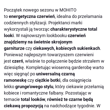
Początek nowego sezonu w MOHITO
to
energetyczna czerwień
, idealna do przełamania
codziennych stylizacji. Projektanci marki
wykorzystali ją tworząc
charakterystyczne total
looki
. W najnowszym lookbooku
czerwień
znajdziemy na świetnie skrojonym
garniturze
czy
ciekawych, kobiecych sukienkach
.
Ponieważ najlepszym towarzyszem czerwieni
jest
czerń
, właśnie to połączenie będzie strzałem w
dziesiątkę. Kompletując wiosenną garderobę warto
więc sięgnąć po
uniwersalną czarną
ramoneskę
czy
ciężkie botki
, dla osiągnięcia
lekko
grunge’owego stylu
, który ciekawie przełamią
kobiece i romantyczne falbany. Pozostając w
temacie
total looków
,
również te czarne będą
ciekawą propozycją
na nadchodzące tygodnie. W