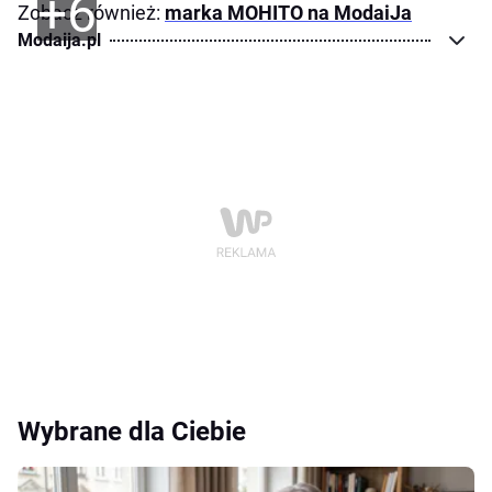
+6
Zobacz również:
marka MOHITO na ModaiJa
Modaija.pl
Wybrane dla Ciebie