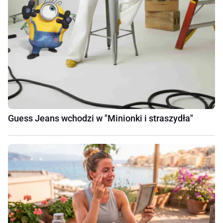
Guess Jeans wchodzi w "Minionki i straszydła"