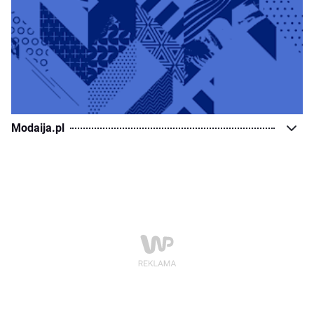
Modaija.pl