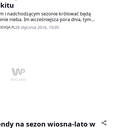
ękitu
m i nadchodzącym sezonie królować będą
enie nieba. Im wcześniejsza pora dnia, tym
iejszy odcień.
28 stycznia 2016, 10:05
DAIJA.PL
endy na sezon wiosna-lato w