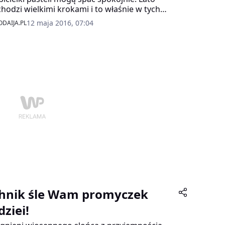
y do włosów jasny piaskowy blond od L’Oreal
hodzi wielkimi krokami i to właśnie w tych
s!
rach! Pistacja, róż czy błękity to najmodniejsze
12 maja 2016, 07:04
DAIJA.PL
ry lata, które śmiało możesz zestawiać z
sem zarówno w wersji sportowej, jak i
anckiej!
hnik śle Wam promyczek
dziei!