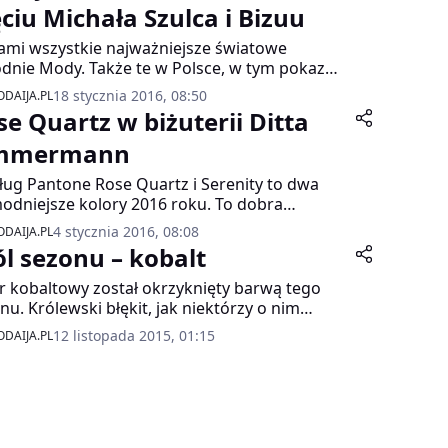
ęciu Michała Szulca i Bizuu
ami wszystkie najważniejsze światowe
dnie Mody. Także te w Polsce, w tym pokaz
ała Szulca oraz duetu Bizuu – projektantów,
18 stycznia 2016, 08:50
DAIJA.PL
zy są ambasadorami akcji 6-ty Zmysł
se Quartz w biżuterii Ditta
ektanta. Pora więc przyjrzeć się trendom na
n wiosna-lato 2016 i wyłonić listę top trendów,
mmermann
rów, printów czy konkretnych elementów
ug Pantone Rose Quartz i Serenity to dwa
eży, które w tym roku podbiją ulice!
odniejsze kolory 2016 roku. To dobra
omość dla wszystkich wielbicielek modnej
4 stycznia 2016, 08:08
DAIJA.PL
terii, bo już dziś mogą cieszyć się subtelna
ól sezonu – kobalt
ą różowego kwarcu dzięki biżuterii Ditta
mermann.
r kobaltowy został okrzyknięty barwą tego
nu. Królewski błękit, jak niektórzy o nim
ą, jest elegancki, zmysłowy i powabny.
12 listopada 2015, 01:15
DAIJA.PL
ety go pokochały i chętnie noszą ubrania i
iznę w tym kolorze. Jego głęboki odcień dodaje
ej stylizacji wyrazistości i szyku. Kobalt
adnął światem mody i jeszcze długo nie będzie
ał zejść z modowego piedestału.