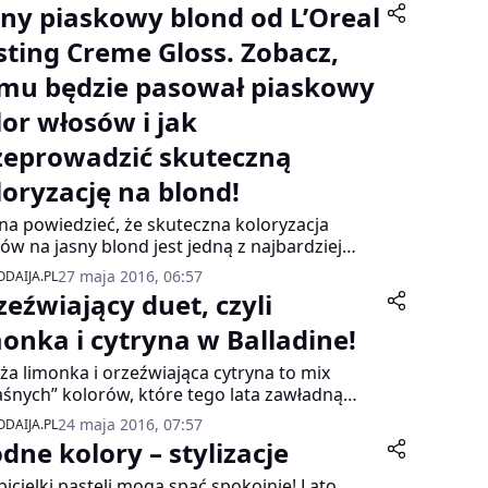
sny piaskowy blond od L’Oreal
sting Creme Gloss. Zobacz,
mu będzie pasował piaskowy
lor włosów i jak
zeprowadzić skuteczną
loryzację na blond!
a powiedzieć, że skuteczna koloryzacja
ów na jasny blond jest jedną z najbardziej
danych przez kobiety, ale tym samym
27 maja 2016, 06:57
DAIJA.PL
rudniejszą do przeprowadzenia. Duża ilość
zeźwiający duet, czyli
et przyznaje, że wiele problemów sprawia im
wno wybór odpowiedniej farby do włosów w
monka i cytryna w Balladine!
rze jasnego blondu, jak również
ża limonka i orzeźwiająca cytryna to mix
prowadzenie koloryzacji w taki sposób, by
śnych” kolorów, które tego lata zawładną
niła ona ich wszystkie oczekiwania. Dla kogo
ymi ulicami. Polskie marki coraz odważniej
ał przeznaczony kolor włosów piaskowy
24 maja 2016, 07:57
DAIJA.PL
wadzają intensywne kolory do swoich
d? Czy sprawdzi się on przy koloryzacji na
dne kolory – stylizacje
cji.
niejszych włosach? Podpowiadamy, jak
nać skuteczną koloryzację na przykładzie
bicielki pasteli mogą spać spokojnie! Lato