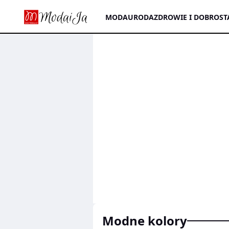
MODA
URODA
ZDROWIE I DOBROST
modne kolory