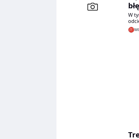
bł
W ty
odci
jaśn
MO
Tr