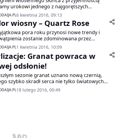
gnieni wiosennego słońca z przyjemnością
amy urokowi jednego z najgorętszych
dów tego sezonu.
6 kwietnia 2016, 09:13
DAIJA.PL
lor wiosny – Quartz Rose
yjątkowa pora roku przynosi nowe trendy i
wątpienia zostanie zdominowana przez
ojne, naturalne barwy. Mają one pełnić rolę
1 kwietnia 2016, 10:09
DAIJA.PL
oczni i kontrastu dla otaczającego nas świata
ylizacje: Granat powraca w
ego pośpiechu i napięć.
wej odsłonie!
szłym sezonie granat uznano nową czernią,
ego szybko skradł serca nie tylko światowych
ektantów, ale też wielu z nas. Każdy kto
18 lutego 2016, 00:49
DAIJA.PL
westował w granat może się już cieszyć, bo
ież w sezonie wiosennym będzie modny.