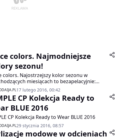
ice colors. Najmodniejsze
lory sezonu!
e colors. Najostrzejszy kolor sezonu w
hodzących miesiącach to bezapelacyjnie:
acota, sienna i miedź.
17 lutego 2016, 00:42
DAIJA.PL
MPLE CP Kolekcja Ready to
ar BLUE 2016
LE CP Kolekcja Ready to Wear BLUE 2016
29 stycznia 2016, 08:57
DAIJA.PL
ylizacje modowe w odcieniach