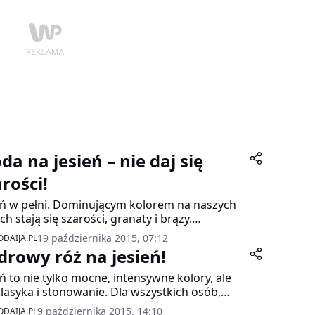
da na jesień – nie daj się
rości!
eń w pełni. Dominującym kolorem na naszych
ach stają się szarości, granaty i brązy.
rzystaj tę monotonną, popularną od lat
19 października 2015, 07:12
DAIJA.PL
encję – wyróżnij się! Podpowiemy ci, jak to
drowy róż na jesień!
ić, będąc jednocześnie na bieżąco z
owszymi trendami.
eń to nie tylko mocne, intensywne kolory, ale
klasyka i stonowanie. Dla wszystkich osób,
e uwielbiają wiosenne trendy i pudrowe
9 października 2015, 14:10
DAIJA.PL