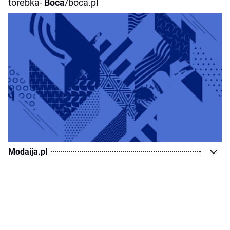
torebka-
Boca
/boca.pl
Modaija.pl