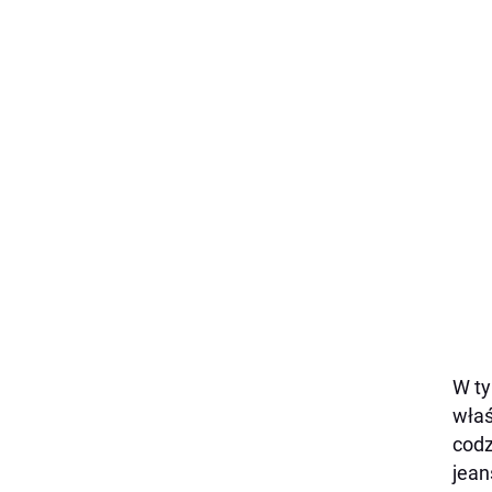
W ty
w
ł
a
codz
jean