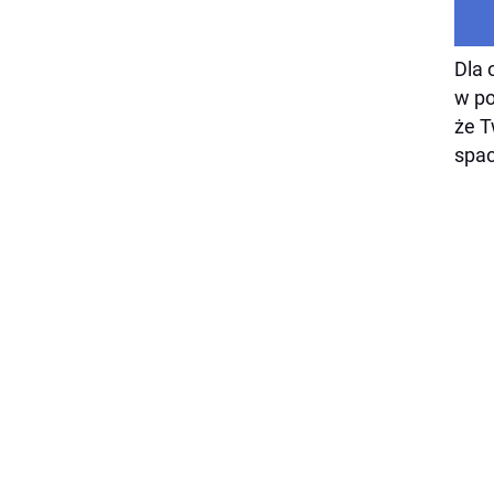
Dla 
w p
ż
e T
spac