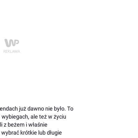
rendach ju
ż
dawno nie by
ł
o. To
 wybiegach, ale te
ż
w
ż
yciu
i z be
ż
em i w
ł
a
ś
nie
 wybra
ć
kr
ó
tkie lub d
ł
ugie