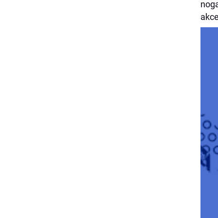
noga
akce