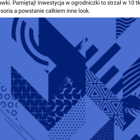
wki. Pami
ę
taj! Inwestycja w ogrodniczki to strza
ł
w 10 t
soria a powstanie ca
ł
kiem inne look.