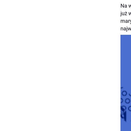
Na w
już 
mary
najw