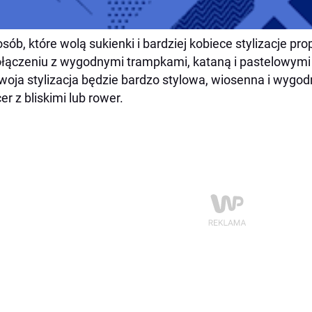
os
ó
b, kt
ó
re wol
ą
sukienki i bardziej kobiece stylizacje p
o
łą
czeniu z wygodnymi trampkami, katan
ą
i pastelowymi
woja stylizacja b
ę
dzie bardzo stylowa, wiosenna i wygodn
er z bliskimi lub rower.