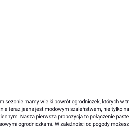
m sezonie mamy wielki powr
ó
t ogrodniczek, kt
ó
rych w t
ś
nie teraz jeans jest modowym szale
ń
stwem, nie tylko na
iennym. Nasza pierwsza propozycja to po
łą
czenie pastel
sowymi ogrodniczkami. W zale
ż
no
ś
ci od pogody mo
ż
esz