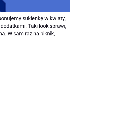
roponujemy sukienk
ę
w kwiaty,
 dodatkami. Taki look sprawi,
a. W sam raz na piknik,