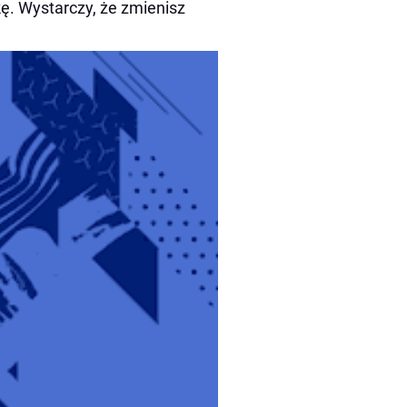
k
ę
. Wystarczy,
ż
e zmienisz