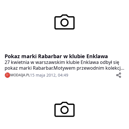
wyjątkowa i wygląda inaczej.
Pokaz marki Rabarbar w klubie Enklawa
27 kwietnia w warszawskim klubie Enklawa odbył się
pokaz marki Rabarbar.Motywem przewodnim kolekcji
były owocowe nadruki oraz geometryczne printy.
15 maja 2012, 04:49
MODAIJA.PL
Publiczności najbardziej podobały się słodkie,
stylizowane na lata 60. sukienki, które pozwoliły
stworzyć ultra dziewczęcy look.