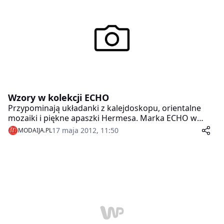
letnich wybiegach trend pojawił się w kolekcjach
Guess, Tommy Hilfiger, a także Lacoste.
Wzory w kolekcji ECHO
Przypominają układanki z kalejdoskopu, orientalne
mozaiki i piękne apaszki Hermesa. Marka ECHO w
kolekcji na wiosnę-lato proponuje starannie
17 maja 2012, 11:50
MODAIJA.PL
przemyślane i dopracowane wzory.