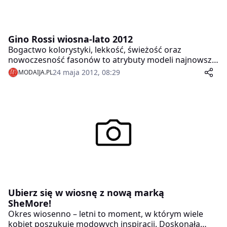
Gino Rossi wiosna-lato 2012
Bogactwo kolorystyki, lekkość, świeżość oraz
nowoczesność fasonów to atrybuty modeli najnowszej
kolekcji Gino Rossi Wiosna-Lato 2012 przygotowanych
24 maja 2012, 08:29
MODAIJA.PL
specjalnie z myślą o współczesnych kobietach.
Wiosenna elegancja w wykonaniu Gino Rossi zachwyca
blaskiem budzącej się do życia natury, która stała się
główną inspiracją projektantów linii damskiej.
Ubierz się w wiosnę z nową marką
SheMore!
Okres wiosenno – letni to moment, w którym wiele
kobiet poszukuje modowych inspiracji. Doskonałą