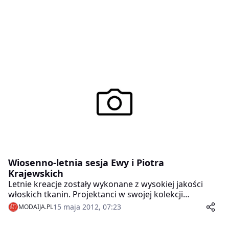
Wiosenno-letnia sesja Ewy i Piotra
Krajewskich
Letnie kreacje zostały wykonane z wysokiej jakości
włoskich tkanin. Projektanci w swojej kolekcji
wykorzystali wzory kwiatowe w przeróżnych
15 maja 2012, 07:23
MODAIJA.PL
kompozycjach, które zostały przeniesione na różne
fasony sukienek. Dzięki temu każda suknia jest