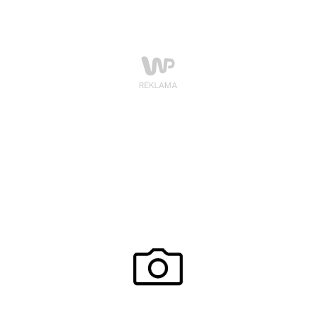
Obecnie CAT jest największym światowym
producentem maszyn budowlanych. Kojarzone są one
z nowoczesnością i wytrzymałością. Te same
standardy przejęło obuwie i akcesoria, które od 1990
roku znajdują się w ofercie firmy.