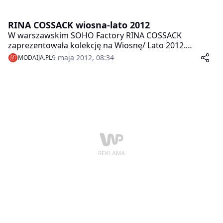
RINA COSSACK wiosna-lato 2012
W warszawskim SOHO Factory RINA COSSACK
zaprezentowała kolekcję na Wiosnę/ Lato 2012.
Kreacje wyróżniały się soczystymi kolorami i
9 maja 2012, 08:34
MODAIJA.PL
organicznymi falbanami oplatającymi sylwetkę.