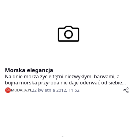
promującej kolekcję wiosna – lato 2012 zaprosiła Art
Color Ballet – zespół profesjonalnych tancerzy,
akrobatów i plastyków.
Morska elegancja
Na dnie morza życie tętni niezwykłymi barwami, a
bujna morska przyroda nie daje oderwać od siebie
oczu. Na powierzchni oczarowuje piękno wodnych
22 kwietnia 2012, 11:52
MODAIJA.PL
krajobrazów skąpanych w promieniach słońca. Ten
pełen wdzięku i dostojności wakacyjny klimat
odnajdujemy w letniej kolekcji „AQUA ELEGANCE”
MOHITO .