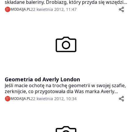
składane baleriny. Drobiazg, który przyda się wszędzie:
w biurze, w czasie podróży, po całym dniu na obcasach
22 kwietnia 2012, 11:47
MODAIJA.PL
… wystarczy wyjąć z torebki elegancki czarny woreczek
i cieszyć się komfortem oraz efektownym wyglądem.
Geometria od Averly London
Jeśli macie ochotę na trochę geometrii w swojej szafie,
zerknijcie, co przygotowała dla Was marka Averly
London.
22 kwietnia 2012, 10:34
MODAIJA.PL