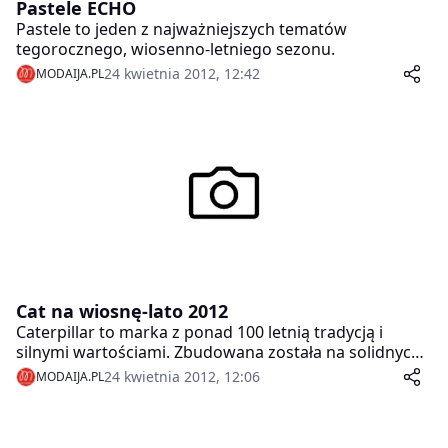
Pastele ECHO
Pastele to jeden z najważniejszych tematów
tegorocznego, wiosenno-letniego sezonu.
24 kwietnia 2012, 12:42
MODAIJA.PL
Cat na wiosnę-lato 2012
Caterpillar to marka z ponad 100 letnią tradycją i
silnymi wartościami. Zbudowana została na solidnych
podstawach etyki w pracy i podejmowania życiowych
24 kwietnia 2012, 12:06
MODAIJA.PL
wyzwań. Historia firmy zaczyna się w 1904 roku od
skonstruowania przez poprzedników Caterpillara,
firmę Holt&Best, pierwszego traktora torowego.