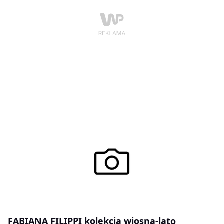
kokardki.Sylwetka kobieca, dopasowana do ciała,
podkreślająca figurę. Dominujące formy to letnie topy
odkrywające ramiona, zwiewne sukienki podkreślające
dekolt i talie, bardzo kobiece i delikatne cienkie bluzki
z tkaniny.Kolorystyka kolekcji bardzo letnia. Kolory
lekko rozbielone, choć nadal intensywne: róże,
turkusy, błękity połączone z klasyczną dla stylu
marynarskiego bielą , granatem i czerwienią.W
akcesoriach płócienne torby, małe torebeczki w paski i
kropki, plecione i cienkie skórzane paski. Biżuteria w
stylu retro z motywami marynarskimi.
FABIANA FILIPPI kolekcja wiosna-lato