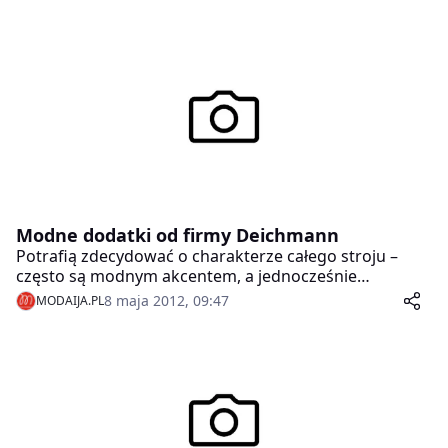
Modne dodatki od firmy Deichmann
Potrafią zdecydować o charakterze całego stroju –
często są modnym akcentem, a jednocześnie
podkreślają osobowość. Mowa oczywiście o
8 maja 2012, 09:47
MODAIJA.PL
dodatkach. Odpowiednio dobrana torebka czy
apaszka są w stanie odmienić cały wizerunek. Dlatego
w sezonie wiosna/lato 2012 Deichmann proponuje
swoim klientkom dodatki odzwierciedlające kluczowe
trendy mody.