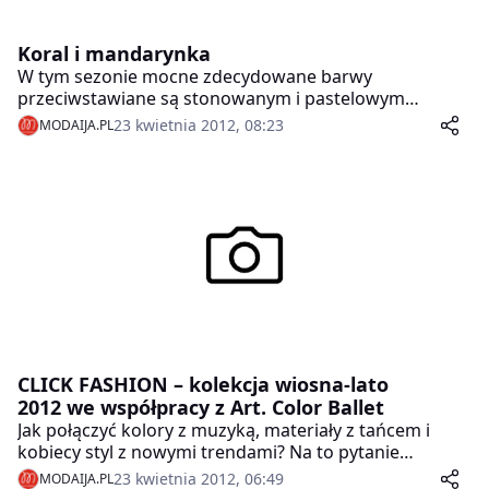
Koral i mandarynka
W tym sezonie mocne zdecydowane barwy
przeciwstawiane są stonowanym i pastelowym
odcieniom. Dla każdego coś miłego a raczej
23 kwietnia 2012, 08:23
MODAIJA.PL
kolorowego.
CLICK FASHION – kolekcja wiosna-lato
2012 we współpracy z Art. Color Ballet
Jak połączyć kolory z muzyką, materiały z tańcem i
kobiecy styl z nowymi trendami? Na to pytanie
odpowiada marka Click Fashion, która do sesji
23 kwietnia 2012, 06:49
MODAIJA.PL