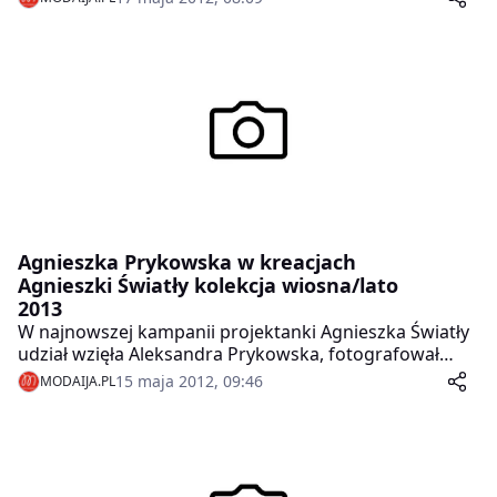
Agnieszka Prykowska w kreacjach
Agnieszki Światły kolekcja wiosna/lato
2013
W najnowszej kampanii projektanki Agnieszka Światły
udział wzięła Aleksandra Prykowska, fotografował
Kamil Duszyński.
15 maja 2012, 09:46
MODAIJA.PL