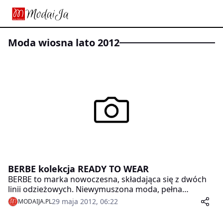
moda wiosna lato 2012
BERBE kolekcja READY TO WEAR
BERBE to marka nowoczesna, składająca się z dwóch
linii odzieżowych. Niewymuszona moda, pełna
miejskiego charakteru. Styl BERBE to świeżość,
29 maja 2012, 06:22
MODAIJA.PL
śmiałość i świadomość.