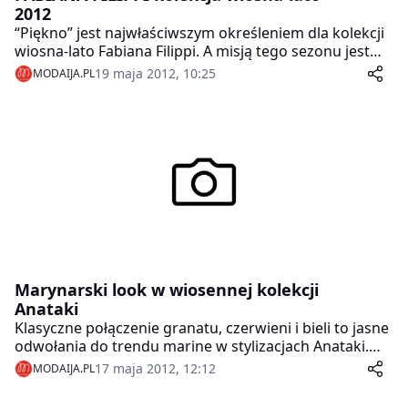
2012
“Piękno” jest najwłaściwszym określeniem dla kolekcji
wiosna-lato Fabiana Filippi. A misją tego sezonu jest
zabawa modą.
19 maja 2012, 10:25
MODAIJA.PL
Marynarski look w wiosennej kolekcji
Anataki
Klasyczne połączenie granatu, czerwieni i bieli to jasne
odwołania do trendu marine w stylizacjach Anataki.
Atmosfera śródziemnomorskich kurortów jak w Saint-
17 maja 2012, 12:12
MODAIJA.PL
Tropez czy elitarnych klubów jachtowych stała się
inspiracją dla efektownych kreacji. Na wiosenno-