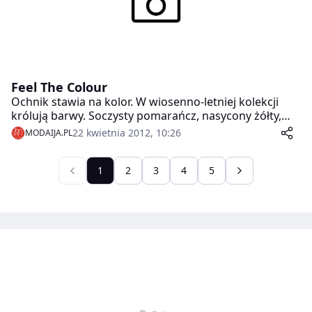
Feel The Colour
Ochnik stawia na kolor. W wiosenno-letniej kolekcji
królują barwy. Soczysty pomarańcz, nasycony żółty,
błękity i czerwień to główne tematy najnowszej linii
22 kwietnia 2012, 10:26
MODAIJA.PL
torebek.
1
2
3
4
5