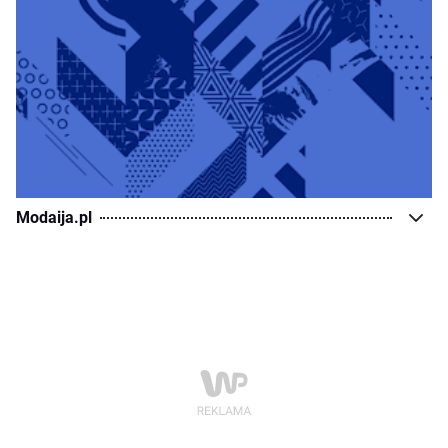
Modaija.pl