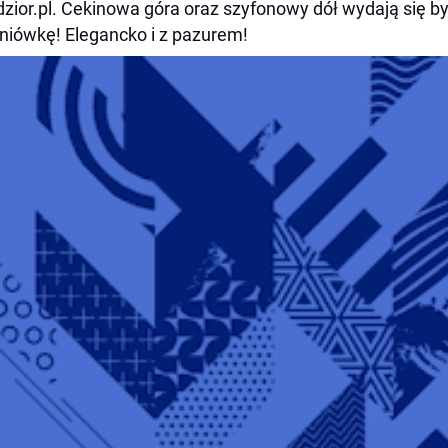
zior.pl. Cekinowa góra oraz szyfonowy dół wydają się by
niówkę! Elegancko i z pazurem!