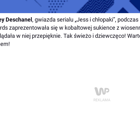
ey Deschanel
, gwiazda serialu „Jess i chłopaki”, podcza
ds zaprezentowała się w kobaltowej sukience z wiosennej
ądała w niej przepięknie. Tak świeżo i dziewczęco! Wart
iem!