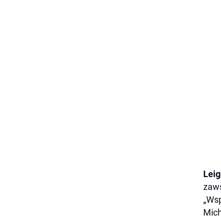
Leig
zaws
„Wsp
Mich