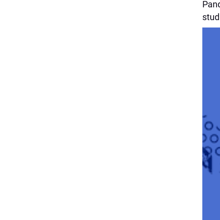
Pand
stud