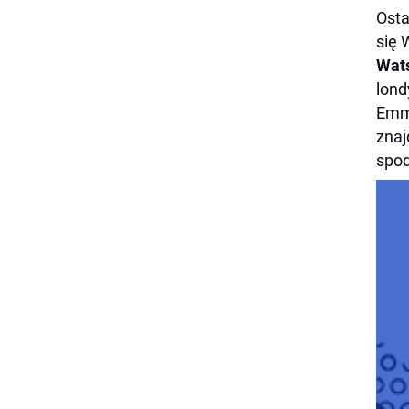
Osta
się 
Wat
lond
Emmy
znaj
spod