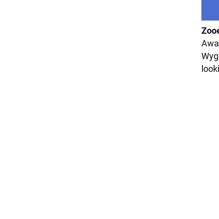
Zoo
Awar
Wygl
look