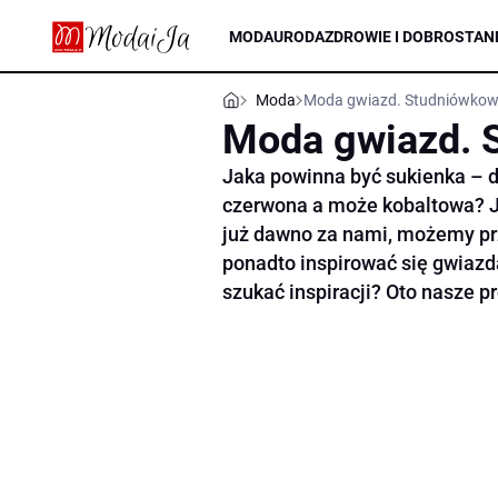
MODA
URODA
ZDROWIE I DOBROSTAN
Moda
Moda gwiazd. Studniówkowe
Moda gwiazd. 
Jaka powinna być sukienka – dł
czerwona a może kobaltowa? J
już dawno za nami, możemy prz
ponadto inspirować się gwiazd
szukać inspiracji? Oto nasze p