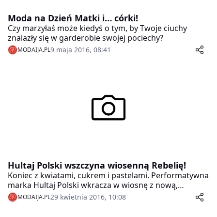
Moda na Dzień Matki i… córki!
Czy marzyłaś może kiedyś o tym, by Twoje ciuchy
znalazły się w garderobie swojej pociechy?
9 maja 2016, 08:41
MODAIJA.PL
Hultaj Polski wszczyna wiosenną Rebelię!
Koniec z kwiatami, cukrem i pastelami. Performatywna
marka Hultaj Polski wkracza w wiosnę z nową,
zbuntowaną kolekcją!
29 kwietnia 2016, 10:08
MODAIJA.PL