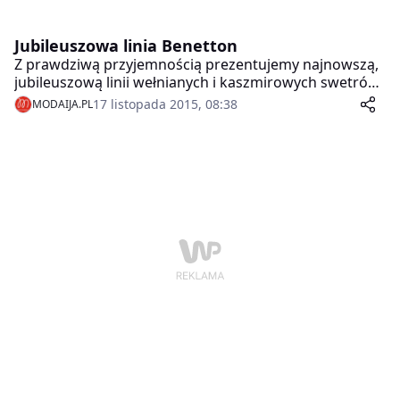
Jubileuszowa linia Benetton
Z prawdziwą przyjemnością prezentujemy najnowszą,
jubileuszową linii wełnianych i kaszmirowych swetrów
od Benettona, która już jest dostępna w sklepach!
17 listopada 2015, 08:38
MODAIJA.PL