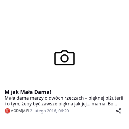
M jak Mała Dama!
Mała dama marzy o dwóch rzeczach – pięknej biżuterii
i o tym, żeby być zawsze piękna jak jej… mama. Bo
mała dama ma swój charakter i styl. Wie jak ważne są
2 lutego 2016, 06:20
MODAIJA.PL
w jej ubiorze dodatki. Sprawdź, jakim typem jest Twoja
mała księżniczka i poznaj nasze propozycje bajkowych
stylizacji!