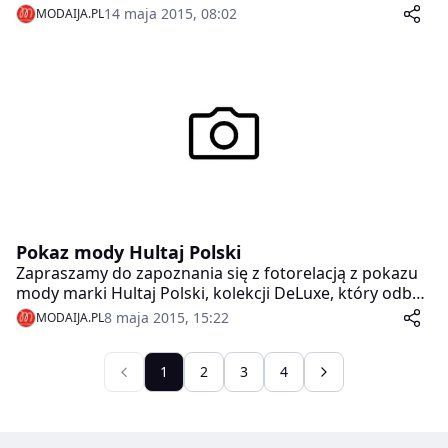
także projekty dla dzieci.
14 maja 2015, 08:02
MODAIJA.PL
Pokaz mody Hultaj Polski
Zapraszamy do zapoznania się z fotorelacją z pokazu
mody marki Hultaj Polski, kolekcji DeLuxe, który odbył
się w Hotelu Mammaison Le Regina w Warszawie.
8 maja 2015, 15:22
MODAIJA.PL
Gościem specjalnym był aktor Michał Czernecki, twarz
marki Hultaj Polski.
1
2
3
4