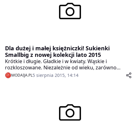
Dla dużej i małej księżniczki! Sukienki
Smallbig z nowej kolekcji lato 2015
Krótkie i długie. Gładkie i w kwiaty. Wąskie i
rozkloszowane. Niezależnie od wieku, zarówno
kobiety, jak i małe kobietki kochają sukienki! Właśnie z
5 sierpnia 2015, 14:14
MODAIJA.PL
myślą o nich, marka Smallbig stworzyła nową, letnią
kolekcję, która zachwyca eksplozją kolorów i pięknymi
krojami łączącymi elegancję z wygodą. Od tej pory
mama i córka z pewnością będą jak dwie krople wody!