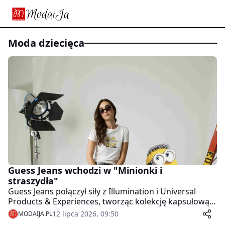
moda dziecięca
Guess Jeans wchodzi w "Minionki i
straszydła"
Guess Jeans połączył siły z Illumination i Universal
Products & Experiences, tworząc kolekcję kapsułową
inspirowaną filmem "Minionki i straszydła"
12 lipca 2026, 09:50
MODAIJA.PL