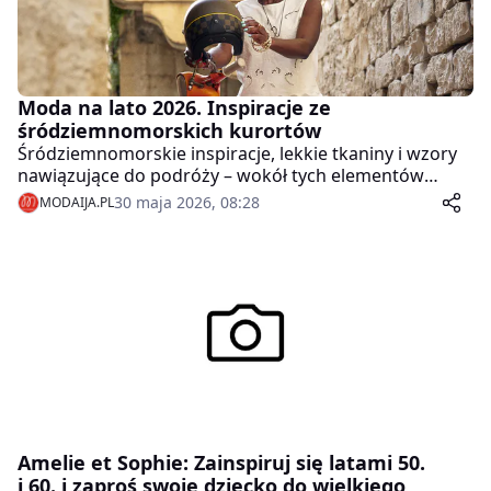
Moda na lato 2026. Inspiracje ze
śródziemnomorskich kurortów
Śródziemnomorskie inspiracje, lekkie tkaniny i wzory
nawiązujące do podróży – wokół tych elementów
Primark zbudował swoją najnowszą kolekcję na sezon
30 maja 2026, 08:28
MODAIJA.PL
letni.
Amelie et Sophie: Zainspiruj się latami 50.
i 60. i zaproś swoje dziecko do wielkiego