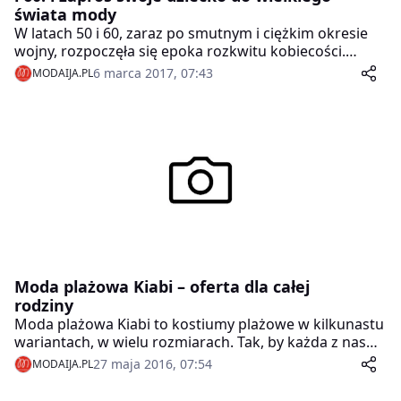
świata mody
W latach 50 i 60, zaraz po smutnym i ciężkim okresie
wojny, rozpoczęła się epoka rozkwitu kobiecości.
Kobiety porzuciły męskie koszule, wiatrówki oraz
6 marca 2017, 07:43
MODAIJA.PL
oficerki, by rozpocząć nową epokę finezji, elegancji i
subtelności. Wszystkie surowe ubrania, w których nie
było żadnej subtelności ani romantyczności, znalazły
się na dnie damskich szaf.
Moda plażowa Kiabi – oferta dla całej
rodziny
Moda plażowa Kiabi to kostiumy plażowe w kilkunastu
wariantach, w wielu rozmiarach. Tak, by każda z nas
znaleźć coś, co najlepiej pasuje do naszego
27 maja 2016, 07:54
MODAIJA.PL
indywidualnego stylu i sylwetki.