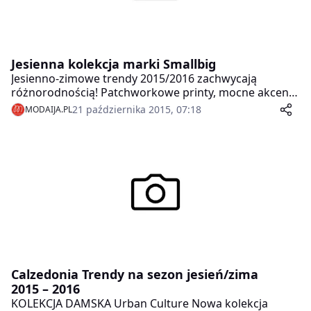
Jesienna kolekcja marki Smallbig
Jesienno-zimowe trendy 2015/2016 zachwycają
różnorodnością! Patchworkowe printy, mocne akcenty
kolorystyczne, frędzle i ponadczasowy zamsz to hity,
21 października 2015, 07:18
MODAIJA.PL
na które stawiamy w tym sezonie, a które występują
również w jesiennej kolekcji marki Smallbig.
Calzedonia Trendy na sezon jesień/zima
2015 – 2016
KOLEKCJA DAMSKA Urban Culture Nowa kolekcja