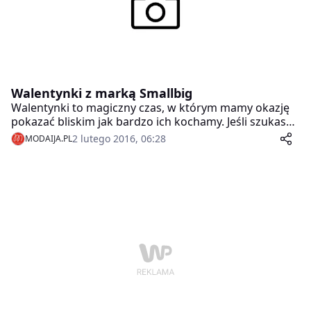
Walentynki z marką Smallbig
Walentynki to magiczny czas, w którym mamy okazję
pokazać bliskim jak bardzo ich kochamy. Jeśli szukasz
prezentu dla ukochanej osoby kieruj się sercem!
2 lutego 2016, 06:28
MODAIJA.PL