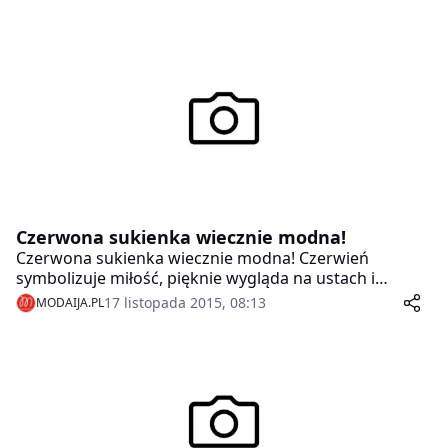
Czerwona sukienka wiecznie modna!
Czerwona sukienka wiecznie modna! Czerwień
symbolizuje miłość, pięknie wygląda na ustach i
chętnie wybieramy ją także na „sukienkowe” specjalne
17 listopada 2015, 08:13
MODAIJA.PL
okazje.