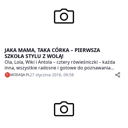
JAKA MAMA, TAKA CÓRKA – PIERWSZA
SZKOŁA STYLU Z WOLĄ!
Ola, Lola, Wiki i Antola – cztery rówieśniczki – każda
inna, wszystkie radosne i gotowe do poznawania
świata. Wymyślają rozmaite zabawy, a ich wyobraźnia
27 stycznia 2016, 09:58
MODAIJA.PL
nie zna granic. To także małe modnisie, które
podpatrując swoje mamy zaczynają tworzyć własne
ubraniowe zestawy. Chętnie noszą spódniczki i
sukienki dopasowując do nich rajstopki – w różnych
kolorach i stylach. Ich imionami polska firma Wola
nazwała najnowszą kolekcję wygodnych, bawełnianych
rajstopek, która każdej dziewczynce pozwoli na
zabawę w małą stylistkę.