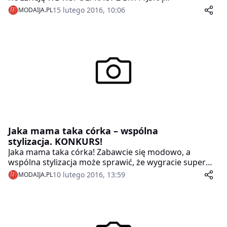
SUPERMODELKĄ I MAMĄ – JOURDAN DUNN!
15 lutego 2016, 10:06
MODAIJA.PL
Jaka mama taka córka – wspólna
stylizacja. KONKURS!
Jaka mama taka córka! Zabawcie się modowo, a
wspólna stylizacja może sprawić, że wygracie super
nagrody!
10 lutego 2016, 13:59
MODAIJA.PL