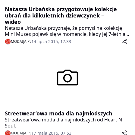
Natasza Urbańska przygotowuje kolekcje
ubrań dla kilkuletnich dziewczynek –
wideo
Natasza Urbańska przyznaje, że pomysł na kolekcję
Mini Muses pojawił się w momencie, kiedy jej 7-letnia
córka zaczęła przymierzać ubrania z szafy mamy i
14 lipca 2015, 17:33
MODAIJA.PL
domagać się takich samych w swoim rozmiarze.
Zdaniem aktorki nie ma nic złego w tym, że dzieci
interesują się modą i chcą wyglądać oryginalnie. W
nowej kolekcji znajdą się stylowe spódniczki, sukienki i
skórzane kurtki. Wszystko w rozmiarze XXS.
Streetwear’owa moda dla najmłodszych
Streatwear’owa moda dla najmłodszych od Heart N
Soul.
17 maja 2015, 07:53
MODAIJA.PL