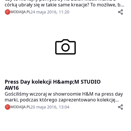
córką ubrały się w takie same kreacje? To możliwe, bo
mamy dla Was idealne wprost zestawy dla małych i
24 maja 2016, 11:20
MODAIJA.PL
dużych fashionistek!
Press Day kolekcji H&amp;M STUDIO
AW16
Gościliśmy wczoraj w showroomie H&M na press day
marki, podczas którego zaprezentowano kolekcję
H&M Studio AW16.
20 maja 2016, 13:04
MODAIJA.PL