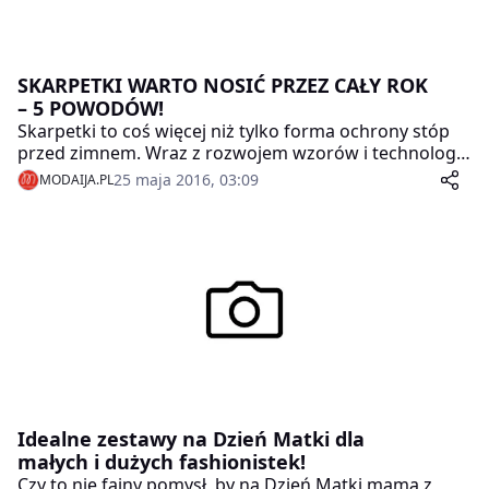
SKARPETKI WARTO NOSIĆ PRZEZ CAŁY ROK
– 5 POWODÓW!
Skarpetki to coś więcej niż tylko forma ochrony stóp
przed zimnem. Wraz z rozwojem wzorów i technologii
stały się modnym elementem stylizacji, wyrazem gustu
25 maja 2016, 03:09
MODAIJA.PL
i naszej osobowości. Wykonane z najlepszej jakości
surowców dbają także o zdrowie naszych stóp.
Właśnie dlatego sięgamy po nie przez cały rok,
dobierając odpowiednie do pory roku i sytuacji.
Idealne zestawy na Dzień Matki dla
małych i dużych fashionistek!
Czy to nie fajny pomysł, by na Dzień Matki mama z