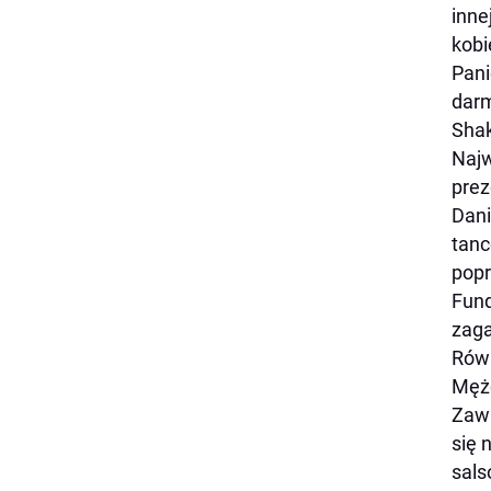
inne
kobi
Pani
darm
Shak
Najw
prez
Dani
tanc
popr
Fund
zaga
Równ
Mężc
Zawi
się 
sals