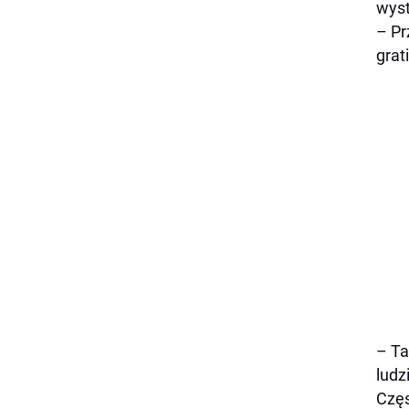
wyst
– Pr
grat
– Ta
ludz
Częs