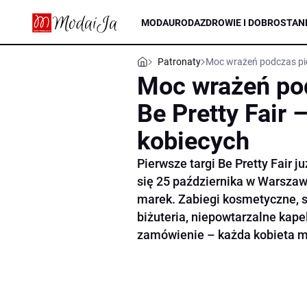
MODA
URODA
ZDROWIE I DOBROSTAN
Patronaty
Moc wrażeń podczas pier
Moc wrażeń pod
Be Pretty Fair 
kobiecych
Pierwsze targi Be Pretty Fair 
się 25 października w Warszaw
marek. Zabiegi kosmetyczne, s
biżuteria, niepowtarzalne kape
zamówienie – każda kobieta mo