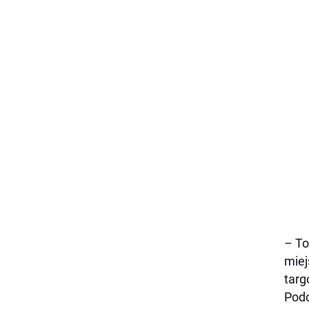
– To
miej
targ
Podc