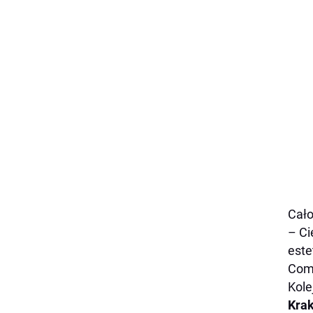
Cało
– Ci
este
Com 
Kole
Kra