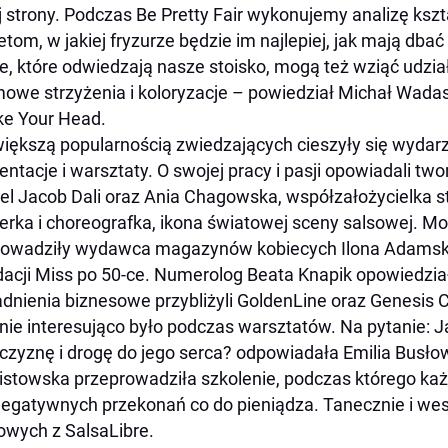
j strony. Podczas Be Pretty Fair wykonujemy analizę ksz
etom, w jakiej fryzurze będzie im najlepiej, jak mają dba
e, które odwiedzają nasze stoisko, mogą też wziąć udzia
owe strzyżenia i koloryzacje – powiedział Michał Wadas, 
e Your Head.
iększą popularnością zwiedzających cieszyły się wydar
entacje i warsztaty. O swojej pracy i pasji opowiadali two
el Jacob Dali oraz Ania Chagowska, współzałożycielka stu
erka i choreografka, ikona światowej sceny salsowej. M
owadziły wydawca magazynów kobiecych Ilona Adamska
acji Miss po 50-ce. Numerolog Beata Knapik opowiedziała
dnienia biznesowe przybliżyli GoldenLine oraz Genesis C
ie interesująco było podczas warsztatów. Na pytanie:
J
zyznę i drogę do jego serca?
odpowiadała Emilia Busłow
stowska przeprowadziła szkolenie, podczas którego ka
negatywnych przekonań co do pieniądza. Tanecznie i we
owych z SalsaLibre.