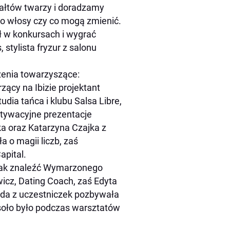
tałtów twarzy i doradzamy
ć o włosy czy co mogą zmienić.
ł w konkursach i wygrać
stylista fryzur z salonu
zenia towarzyszące:
rzący na Ibizie projektant
dia tańca i klubu Salsa Libre,
otywacyjne prezentacje
 oraz Katarzyna Czajka z
 o magii liczb, zaś
apital.
ak znaleźć Wymarzonego
icz, Dating Coach, zaś Edyta
żda z uczestniczek pozbywała
soło było podczas warsztatów