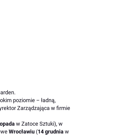
Garden.
sokim poziomie – ładną,
yrektor Zarządzająca w firmie
stopada
w Zatoce Sztuki), w
z we
Wrocławiu
(
14 grudnia
w