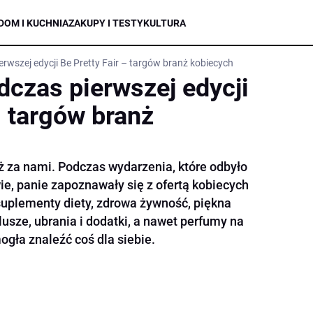
DOM I KUCHNIA
ZAKUPY I TESTY
KULTURA
wszej edycji Be Pretty Fair – targów branż kobiecych
czas pierwszej edycji
– targów branż
już za nami. Podczas wydarzenia, które odbyło
ie, panie zapoznawały się z ofertą kobiecych
uplementy diety, zdrowa żywność, piękna
lusze, ubrania i dodatki, a nawet perfumy na
gła znaleźć coś dla siebie.