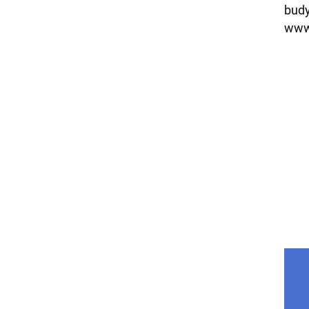
budy
www.