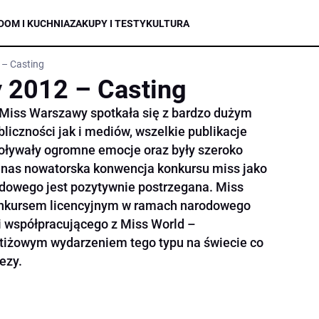
DOM I KUCHNIA
ZAKUPY I TESTY
KULTURA
– Casting
 2012 – Casting
 Miss Warszawy spotkała się z bardzo dużym
iczności jak i mediów, wszelkie publikacje
woływały ogromne emocje oraz były szeroko
 nas nowatorska konwencja konkursu miss jako
owego jest pozytywnie postrzegana. Miss
onkursem licencyjnym w ramach narodowego
i współpracującego z Miss World –
stiżowym wydarzeniem tego typu na świecie co
ezy.