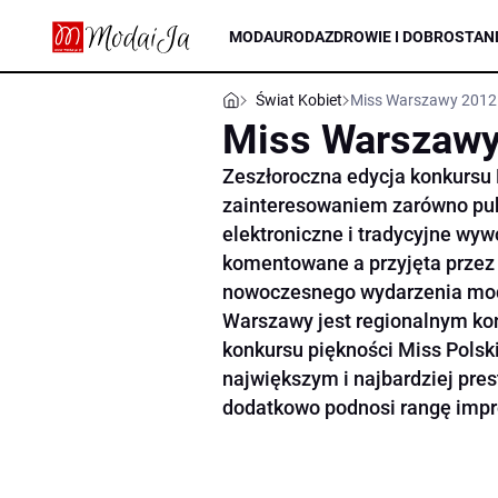
MODA
URODA
ZDROWIE I DOBROSTAN
Świat Kobiet
Miss Warszawy 2012 
Miss Warszawy
Zeszłoroczna edycja konkursu
zainteresowaniem zarówno publ
elektroniczne i tradycyjne wy
komentowane a przyjęta przez
nowoczesnego wydarzenia mod
Warszawy jest regionalnym k
konkursu piękności Miss Polsk
największym i najbardziej pre
dodatkowo podnosi rangę impr