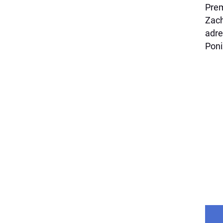
Prem
Zach
adre
Poni