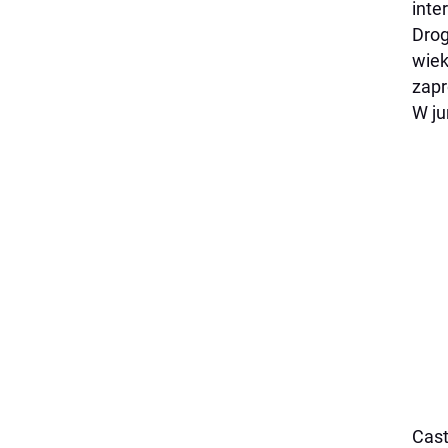
inte
Drog
wiek
zapr
W ju
Cast