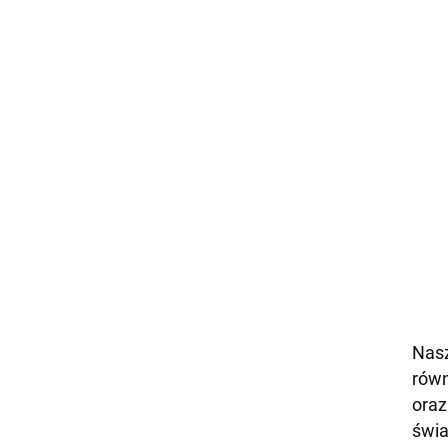
Nasz
równ
oraz
świa