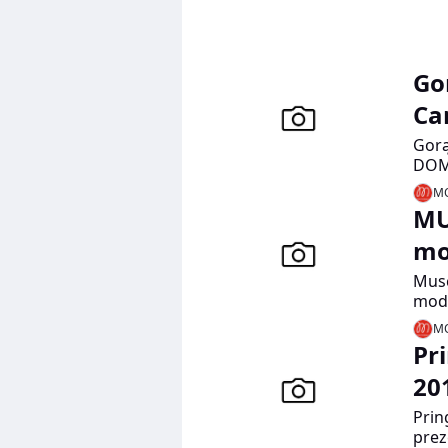
Go
Ca
Gorą
DOM
2015
MO
MU
m
Musc
modo
boga
MO
Pr
20
Prin
prez