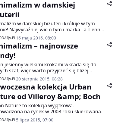
nimalizm w damskiej
uterii
malizm w damskiej biżuterii króluje w tym
nie! Najwyraźniej wie o tym i marka La Tienne,
a przygotowała nową, geometryczną i czystą
16 maja 2016, 08:00
DAIJA.PL
rmie kolekcję.
nimalizm – najnowsze
endy!
n jesienny wielkimi krokami wkrada się do
ych szaf, więc warto przyjrzeć się bliżej
owszym trendom i sprawdzić co będzie
20 sierpnia 2015, 08:28
DAIJA.PL
e. W nadchodzącym sezonie pojawiają się
woczesna kolekcja Urban
we miksy, ale nas najbardziej inspiruje
malizm.
ture od Villeroy &amp; Boch
n Nature to kolekcja wyjątkowa.
wadzona na rynek w 2008 roku skierowana
 do miłośników nowoczesnego, prostego
5 lipca 2015, 07:00
DAIJA.PL
gnu, niekonwencjonalnego stylu oraz
epszej jakości.