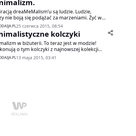
nimalizm.
iracją dreaMeMalism’u są ludzie. Ludzie,
zy nie boją się podążać za marzeniami. Żyć w
zie z własną naturą, iść pod prąd. Ich styl
25 czerwca 2015, 08:54
DAIJA.PL
a, ich marzenia. To dzięki nim pojawiają się
nimalistyczne kolczyki
, zaskakujące projekty, odkrycia, pomysły. A
nia stają się niepowtarzalne dzięki ich
malizm w biżuterii. To teraz jest w modzie!
owości, energii i radości życia.
konują o tym kolczyki z najnowszej kolekcji
leen Whitaker Strand Stud.
13 maja 2015, 03:41
DAIJA.PL