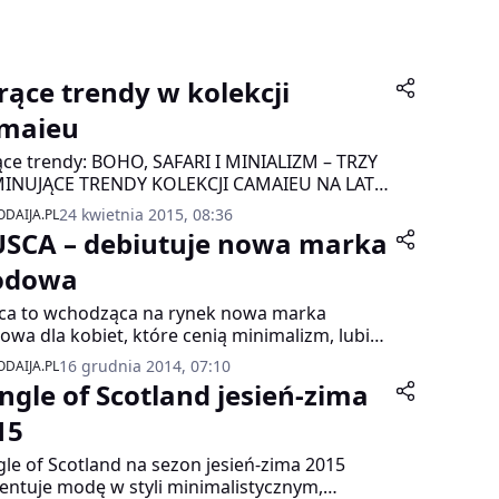
rące trendy w kolekcji
maieu
ce trendy: BOHO, SAFARI I MINIALIZM – TRZY
INUJĄCE TRENDY KOLEKCJI CAMAIEU NA LATO
.
24 kwietnia 2015, 08:36
DAIJA.PL
SCA – debiutuje nowa marka
odowa
a to wchodząca na rynek nowa marka
wa dla kobiet, które cenią minimalizm, lubią
ctwo kolorów, a ubieranie traktują jak sztukę.
16 grudnia 2014, 07:10
DAIJA.PL
ingle of Scotland jesień-zima
15
gle of Scotland na sezon jesień-zima 2015
entuje modę w styli minimalistycznym,