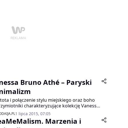
nessa Bruno Athé – Paryski
nimalizm
tota i połączenie stylu miejskiego oraz boho
rzymiotniki charakteryzujące kolekcję Vanessy
o – ikony paryskiego szyku.
1 lipca 2015, 07:05
DAIJA.PL
eaMeMalism. Marzenia i