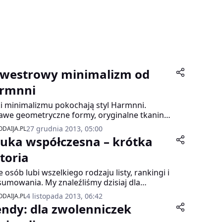
lwestrowy minimalizm od
rmnni
i minimalizmu pokochają styl Harmnni.
awe geometryczne formy, oryginalne tkaniny i
odniejsze wzory – to przepis na klasykę w
27 grudnia 2013, 05:00
DAIJA.PL
kownym wydaniu.
tuka współczesna – krótka
storia
e osób lubi wszelkiego rodzaju listy, rankingi i
umowania. My znaleźliśmy dzisiaj dla
twa listę grupującą serwisy, gdzie którym
4 listopada 2013, 06:42
DAIJA.PL
y może stać się „ekspertem” od sztuki
endy: dla zwolenniczek
łczesnej!