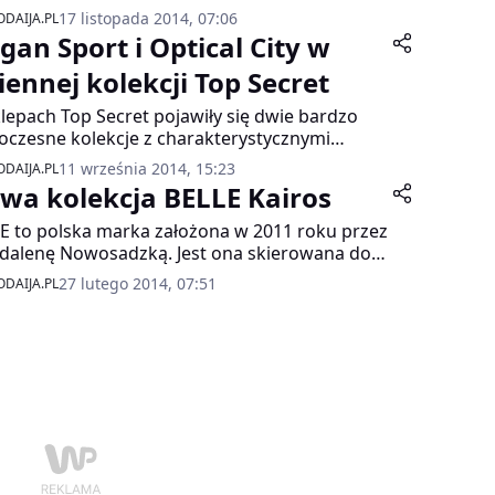
czynie nowej marki odzieżowej OH!YEJ. Młode
17 listopada 2014, 07:06
DAIJA.PL
ektantki wierzą, że ich pomysł przypadnie do
gan Sport i Optical City w
u kobietom, które poszukują szybkich i
ersalnych rozwiązań modowych.
iennej kolekcji Top Secret
lepach Top Secret pojawiły się dwie bardzo
czesne kolekcje z charakterystycznymi
malistycznymi formami ubrań . Nowoczesne,
11 września 2014, 15:23
DAIJA.PL
etryczne, asymetryczne linie garderoby
wa kolekcja BELLE Kairos
rastują z miękkimi, ciekawymi w formie
ninami.
E to polska marka założona w 2011 roku przez
alenę Nowosadzką. Jest ona skierowana do
wczyn ceniących minimalizm w oryginalnej
27 lutego 2014, 07:51
DAIJA.PL
ie, pewnych siebie, świadomych swojej urody,
podkreślających ją w subtelny sposób.