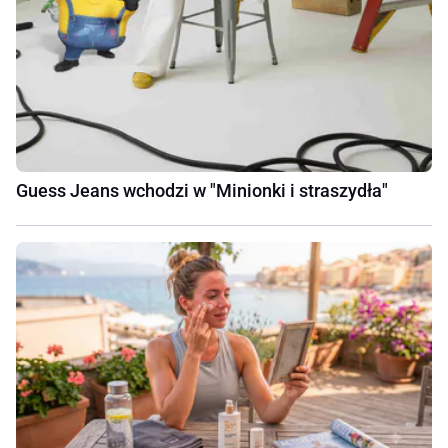
Guess Jeans wchodzi w "Minionki i straszydła"