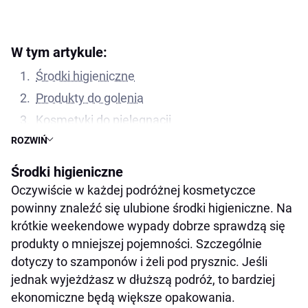
W tym artykule:
Środki higieniczne
Produkty do golenia
Kosmetyki do pielęgnacji
ROZWIŃ
Niewielkie saszetki
Kosmetyczki męskie do powieszenia
Środki higieniczne
Kosmetyczki w formie kuferków
Oczywiście w każdej podróżnej kosmetyczce
powinny znaleźć się ulubione środki higieniczne. Na
krótkie weekendowe wypady dobrze sprawdzą się
produkty o mniejszej pojemności. Szczególnie
dotyczy to szamponów i żeli pod prysznic. Jeśli
jednak wyjeżdżasz w dłuższą podróż, to bardziej
ekonomiczne będą większe opakowania.