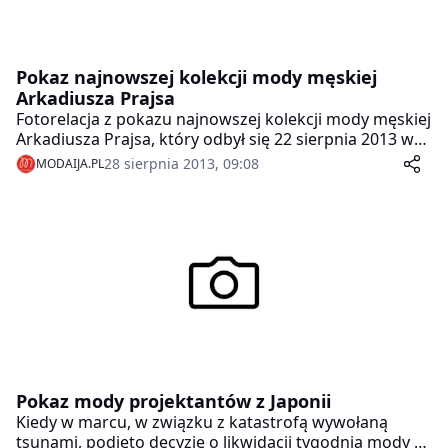
Pokaz najnowszej kolekcji mody męskiej
Arkadiusza Prajsa
Fotorelacja z pokazu najnowszej kolekcji mody męskiej
Arkadiusza Prajsa, który odbył się 22 sierpnia 2013 w
Pure Sky Club w Warszawie, w ramach premiery GIFT
28 sierpnia 2013, 09:08
MODAIJA.PL
BOX men.
Pokaz mody projektantów z Japonii
Kiedy w marcu, w związku z katastrofą wywołaną
tsunami, podjęto decyzję o likwidacji tygodnia mody w