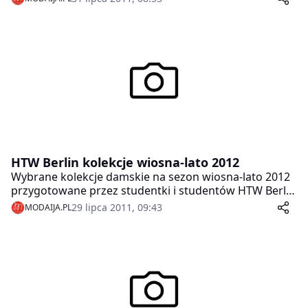
oczywiście na sezon wiosna-lato 2012.
HTW Berlin kolekcje wiosna-lato 2012
Wybrane kolekcje damskie na sezon wiosna-lato 2012
przygotowane przez studentki i studentów HTW Berlin
zaprezentowane na pokazie mody w Brandenburger
29 lipca 2011, 09:43
MODAIJA.PL
Tor w Berlinie.