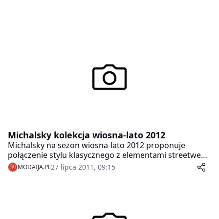
Michalsky kolekcja wiosna-lato 2012
Michalsky na sezon wiosna-lato 2012 proponuje
połączenie stylu klasycznego z elementami streetwear,
a na gorące letnie wakacje – niesamowicie
27 lipca 2011, 09:15
MODAIJA.PL
uwodzicielskie stroje plażowe i kostiumy kąpielowe.
Tego lata będzie naprawdę gorąco! (miejmy
przynajmniej taką nadzieję)