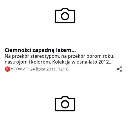
Ciemności zapadną latem…
Na przekór stereotypom, na przekór porom roku,
nastrojom i kolorom. Kolekcja wiosna-lato 2012
Broscatean jest konsekwentnie mroczna w czerniach i
24 lipca 2011, 12:18
MODAIJA.PL
szarościach, refleksyjna i dziwnie przez to piękna.