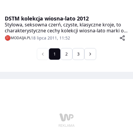
DSTM kolekcja wiosna-lato 2012
Stylowa, seksowna czerń, czyste, klasyczne kroje, to
charakterystyczne cechy kolekcji wiosna-lato marki o
niezwykle intrygującej nazwie Don’t Shoot The
18 lipca 2011, 11:52
MODAIJA.PL
Messengers, która zaprezentowana została w Berlinie
podczas tygodnia mody Mercedes-Benz Fashion Week.
1
2
3