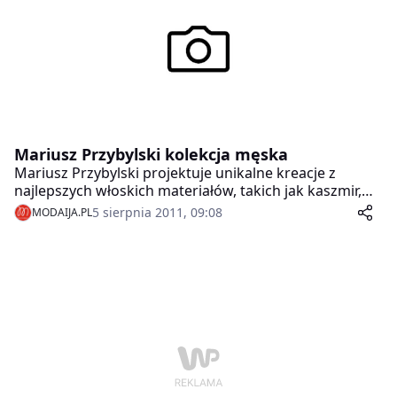
dziedzinami nauki, jak… matematyka czy geometria.
Mariusz Przybylski kolekcja męska
Mariusz Przybylski projektuje unikalne kreacje z
najlepszych włoskich materiałów, takich jak kaszmir,
wełna, skóra i jedwab. Inspiracją dla projektanta jest
5 sierpnia 2011, 09:08
MODAIJA.PL
literatura, egzotyczne podróże i miejsca oraz rebelia
jako fenomen kulturowo-artystyczny, choć w jego
projektach widać również fascynacje takimi
dziedzinami nauki, jak… matematyka czy geometria.