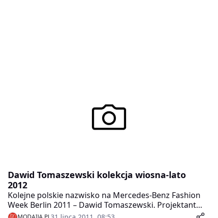
Dawid Tomaszewski kolekcja wiosna-lato
2012
Kolejne polskie nazwisko na Mercedes-Benz Fashion
Week Berlin 2011 – Dawid Tomaszewski. Projektant
przyjechał do Berlina z kolekcją Vanitas Flowers,
31 lipca 2011, 08:53
MODAIJA.PL