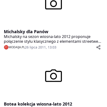
Michalsky dla Panów
Michalsky na sezon wiosna-lato 2012 proponuje
połączenie stylu klasycznego z elementami streetwear.
W rezultacie otrzymujemy nowoczesny luksus i
26 lipca 2011, 13:03
MODAIJA.PL
kosmopolityczny wdzięk, dobrze odbierany pod każdą
szerokością geograficzną i dopasowany do Panów
zaznajomionych z najnowszymi trendami.
Botea kolekcja wiosna-lato 2012