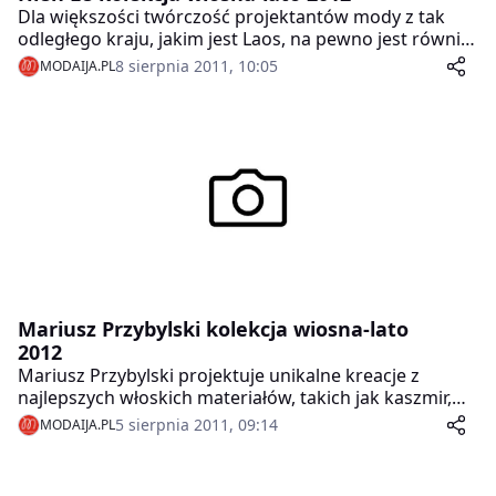
Dla większości twórczość projektantów mody z tak
odległego kraju, jakim jest Laos, na pewno jest równie
egzotyczna, co nieznana. Z tym większą przyjemnością
8 sierpnia 2011, 10:05
MODAIJA.PL
prezentujemy fotorelację z pokazu niezwykle barwnej,
radosnej, świeżej kolekcji wiosna-lato 2012, którą Hien
Le zaprezentował w Berlinie.
Mariusz Przybylski kolekcja wiosna-lato
2012
Mariusz Przybylski projektuje unikalne kreacje z
najlepszych włoskich materiałów, takich jak kaszmir,
wełna, skóra i jedwab. Inspiracją dla projektanta jest
5 sierpnia 2011, 09:14
MODAIJA.PL
literatura, egzotyczne podróże i miejsca oraz rebelia
jako fenomen kulturowo-artystyczny, choć w jego
projektach widać również fascynacje takimi