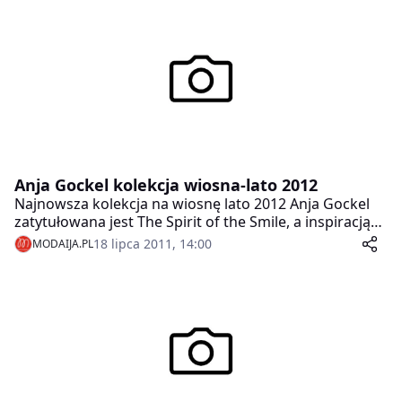
Anja Gockel kolekcja wiosna-lato 2012
Najnowsza kolekcja na wiosnę lato 2012 Anja Gockel
zatytułowana jest The Spirit of the Smile, a inspiracją
dla projektantki było stare chińskie powiedzenie: Idź
18 lipca 2011, 14:00
MODAIJA.PL
przez życie z uśmiechem na ustach – albo wcale.