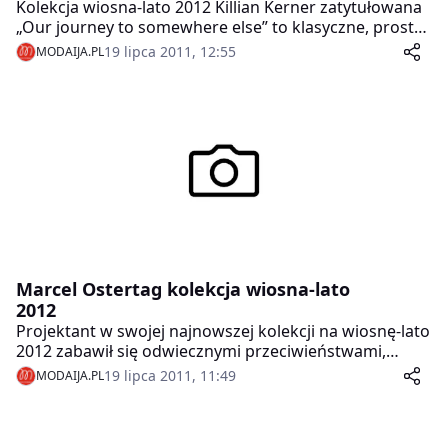
Kolekcja wiosna-lato 2012 Killian Kerner zatytułowana
„Our journey to somewhere else” to klasyczne, proste
kroje, czyste formy, połączone z wyjątkowo
19 lipca 2011, 12:55
MODAIJA.PL
precyzyjnymi detalami.
Marcel Ostertag kolekcja wiosna-lato
2012
Projektant w swojej najnowszej kolekcji na wiosnę-lato
2012 zabawił się odwiecznymi przeciwieństwami,
kontrastowymi światami bieli i czerni, ciemności i
19 lipca 2011, 11:49
MODAIJA.PL
jasności, podkreślanymi przez użyte w kolekcji,
dominujące kolory: beż, piaskowy, czerń, karmelowy,
śnieżną biel i żółty.