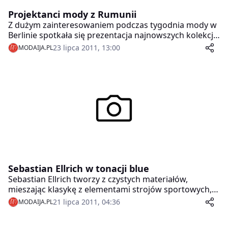
Projektanci mody z Rumunii
Z dużym zainteresowaniem podczas tygodnia mody w
Berlinie spotkała się prezentacja najnowszych kolekcji
wiosna-lato 2012 raczej mniej znanych projektantów
23 lipca 2011, 13:00
MODAIJA.PL
mody z Rumunii. Przyznać trzeba, że po raz kolejny
zapatrzenie się w wielkich projektantów, wielkie
światowe marki, może dawać niepełny obraz sytuacji.
Sebastian Ellrich w tonacji blue
Sebastian Ellrich tworzy z czystych materiałów,
mieszając klasykę z elementami strojów sportowych,
które nadają casualowej odzieży lekkości, a zarazem
21 lipca 2011, 04:36
MODAIJA.PL
powiewu ekstrawagancji.