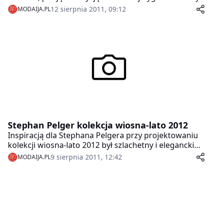
Tokio, był to wielki cios, oczywiście pomijając wymiar
12 sierpnia 2011, 09:12
MODAIJA.PL
tragedii, również dla młodych projektantów mody.
Stephan Pelger kolekcja wiosna-lato 2012
Inspiracją dla Stephana Pelgera przy projektowaniu
kolekcji wiosna-lato 2012 był szlachetny i elegancki
sport, jakim jest szermierka. Oczywiście, projektant
9 sierpnia 2011, 12:42
MODAIJA.PL
stroje znane z planszy zawodniczej, atmosferę i klimat
projektant wizjonersko zinterpretował, tworząc
odważne, a przy tym nieodmiennie eleganckie ubrania.