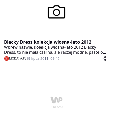
Blacky Dress kolekcja wiosna-lato 2012
Wbrew nazwie, kolekcja wiosna-lato 2012 Blacky
Dress, to nie mała czarna, ale raczej modne, pastelowe
barwy, kremowa biel, piaskowy, delikatne barwy
19 lipca 2011, 09:46
MODAIJA.PL
podkreślone delikatnymi, kobiecymi krojami.