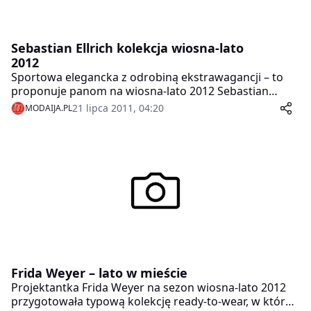
Sebastian Ellrich kolekcja wiosna-lato
2012
Sportowa elegancka z odrobiną ekstrawagancji – to
proponuje panom na wiosna-lato 2012 Sebastian
Ellrich w swojej najnowszej kolekcji .
21 lipca 2011, 04:20
MODAIJA.PL
Frida Weyer – lato w mieście
Projektantka Frida Weyer na sezon wiosna-lato 2012
przygotowała typową kolekcję ready-to-wear, w której