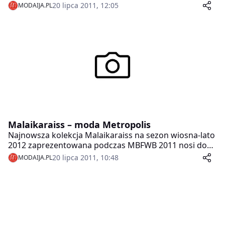
dominują radosne, nowoczesne sukienki casualowe
20 lipca 2011, 12:05
MODAIJA.PL
oraz sukienki koktajlowe sukienki, słowem wszystko
czego potrzeba, by przeżyć modne lato w mieście.
Malaikaraiss – moda Metropolis
Najnowsza kolekcja Malaikaraiss na sezon wiosna-lato
2012 zaprezentowana podczas MBFWB 2011 nosi dość
przygnębiający tytuł „Exit Eden„.
20 lipca 2011, 10:48
MODAIJA.PL