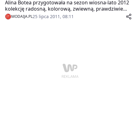
Alina Botea przygotowała na sezon wiosna-lato 2012
kolekcję radosną, kolorową, zwiewną, prawdziwie
wakacyjną. Widać w niej inspiracje latach 80. XX wieku,
25 lipca 2011, 08:11
MODAIJA.PL
pełnym blasku czarem kobiecości i niczym
nieskrępowaną wolnością, manifestowaną oczywiście i
w modzie i stylu!