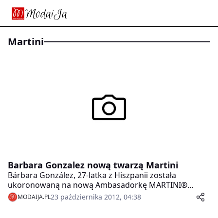
Martini
Barbara Gonzalez nową twarzą Martini
Bárbara González, 27-latka z Hiszpanii została
ukoronowaną na nową Ambasadorkę MARTINI®
Royale Casting. Tym samym podąża w ślady takich
23 października 2012, 04:38
MODAIJA.PL
gwiazd, jak Charlize Theron, Naomi Campbell czy
Monica Bellucci. W jury zasiadał m.in. słynny projektant