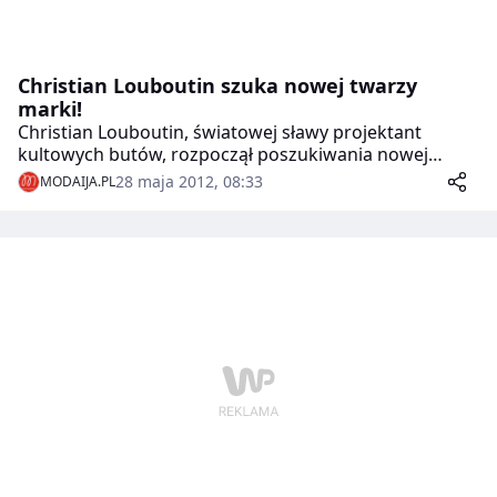
Christian Louboutin szuka nowej twarzy
marki!
Christian Louboutin, światowej sławy projektant
kultowych butów, rozpoczął poszukiwania nowej
twarzy marki! Modelka, która weźmie udział w
28 maja 2012, 08:33
MODAIJA.PL
najnowszej kampanii reklamowej kreatora mody,
może liczyć na kontrakt wartości 150 tysięcy Euro!