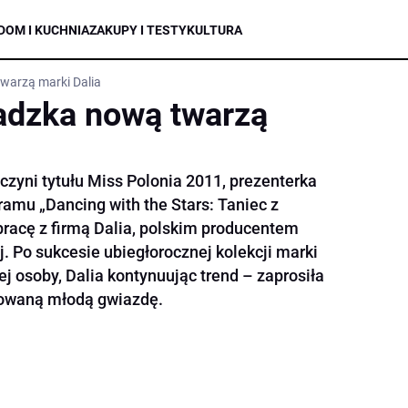
DOM I KUCHNIA
ZAKUPY I TESTY
KULTURA
warzą marki Dalia
adzka nową twarzą
yni tytułu Miss Polonia 2011, prezenterka
gramu „Dancing with the Stars: Taniec z
racę z firmą Dalia, polskim producentem
. Po sukcesie ubiegłorocznej kolekcji marki
 osoby, Dalia kontynuując trend – zaprosiła
towaną młodą gwiazdę.