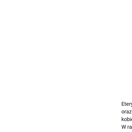
Eter
oraz
kobi
W ra