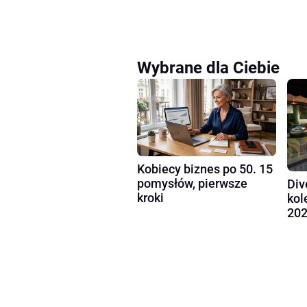
Wybrane dla Ciebie
Kobiecy biznes po 50. 15
pomysłów, pierwsze
Div
kroki
kol
202