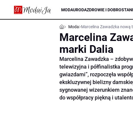
MODA
URODA
ZDROWIE I DOBROSTAN
Moda
Marcelina Zawadzka nową t
Marcelina Zaw
marki Dalia
Marcelina Zawadzka – zdobywcz
telewizyjna i półfinalistka pro
gwiazdami”, rozpoczęła współp
ekskluzywnej bielizny damskiej
sygnowanej wizerunkiem znanej
do współpracy piękną i utalen