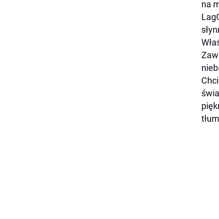
na m
LagO
słyn
Właś
Zawa
nieb
Chci
świa
pięk
tłum