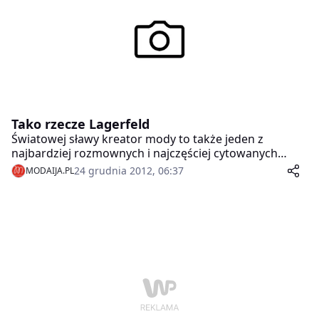
Tako rzecze Lagerfeld
Światowej sławy kreator mody to także jeden z
najbardziej rozmownych i najczęściej cytowanych
projektantów mody. Niektóre bon moty „Kaisera”
24 grudnia 2012, 06:37
MODAIJA.PL
przeszły już do historii, przypomnijmy sobie zatem, co
celniejsze, zabawniejsze, bardziej kontrowersyjne
wypowiedzi Karla Lagerfelda z 2012 roku.