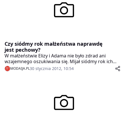
Czy siódmy rok małżeństwa naprawdę
jest pechowy?
W małżeństwie Elizy i Adama nie było zdrad ani
wzajemnego oszukiwania się. Mijał siódmy rok ich
małżeństwa i oboje po prostu doszli do wniosku, że
30 stycznia 2012, 10:54
MODAIJA.PL
wspólna małżeńska droga zaprowadziła ich w ślepą
uliczkę. Zgodnie stwierdzili, że najlepiej wychodzi im
przyjaźń, i postanowili na tym poprzestać.