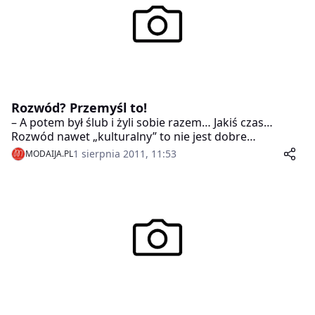
Rozwód? Przemyśl to!
– A potem był ślub i żyli sobie razem… Jakiś czas…
Rozwód nawet „kulturalny” to nie jest dobre
zakończenie. – informuje w spocie kampanii „Rozwód?
1 sierpnia 2011, 11:53
MODAIJA.PL
Przemyśl to!” Fundacja Mama i Tata.