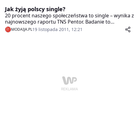
Jak żyją polscy single?
20 procent naszego społeczeństwa to single – wynika z
najnowszego raportu TNS Pentor. Badanie to
potwierdza, jak sporą, a zarazem silną grupę
19 listopada 2011, 12:21
MODAIJA.PL
konsumentów stanowią samotni i coraz bardziej
zamożni Polacy.