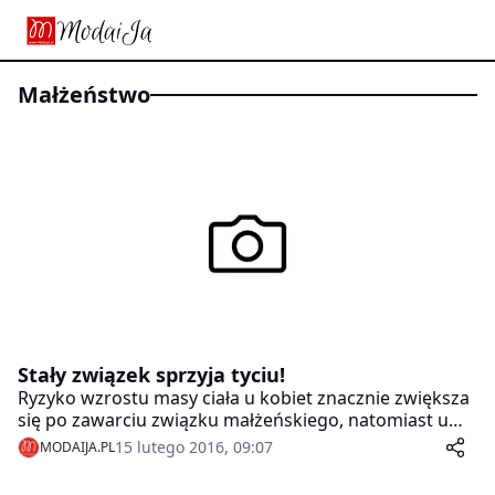
małżeństwo
Stały związek sprzyja tyciu!
Ryzyko wzrostu masy ciała u kobiet znacznie zwiększa
się po zawarciu związku małżeńskiego, natomiast u
mężczyzn… po rozwodzie. To wykazały wyniki badaczy
15 lutego 2016, 09:07
MODAIJA.PL
z Ohio w Stanach Zjednoczonych. Brytyjscy badacze
poszli o krok dalej i stwierdzili, że wystarczy