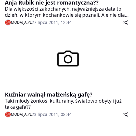
Anja Rubik nie jest romantyczna??
Dla większości zakochanych, najważniejsza data to
dzień, w którym kochankowie się poznali. Ale nie dla
Anji Rubik i jej męża, Sashy Knezevica! Okazuje się, że
27 lipca 2011, 12:44
MODAIJA.PL
najgłośniejsza para w świecie modelingu nie potrafi
przypomnieć sobie dokładnej daty ich pierwszego
spotkania!
Kuźniar walnął małżeńską gafę?
Taki młody żonkoś, kulturalny, światowo obyty i już
taka gafa??
23 lipca 2011, 08:44
MODAIJA.PL