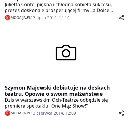
Julietta Conte, piękna i chłodna kobieta sukcesu,
prezes doskonale prosperującej firmy La Dolce
Famiglia, żyje pracą. Upojne randki uznaje za mocno
17 lipca 2014, 14:14
MODAIJA.PL
przereklamowane.Sawyer Wells, bogaty,
przedsiębiorczy mężczyzna po przejściach, lubi kobiety
i chętnie wdaje się w romanse, lecz nie wierzy w
miłość. Korzystną fuzję ich przedsiębiorstw dopełnia
wymuszone małżeństwo z rozsądku. Przyjaciele i
rodzina komplikują im życie. Czy w takim związku jest
miejsce na miłość? Bo seks to za mało!Akcja i finał jak z
filmu. Gorąca komedia romantyczna z urokliwą Italią w
tle.
Szymon Majewski debiutuje na deskach
teatru. Opowie o swoim małżeństwie
Dziś w warszawskim Och-Teatrze odbędzie się
premiera spektaklu „One Mąż Show!”
13 czerwca 2014, 12:09
MODAIJA.PL