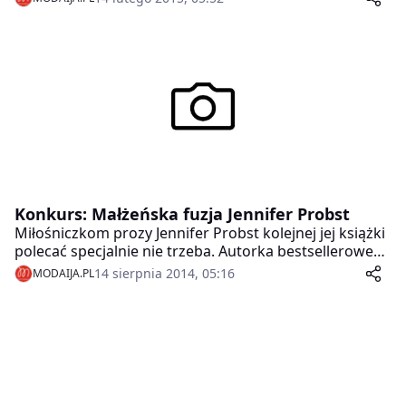
może jednak trwać wiecznie, ponieważ utrudnia
normalne funkcjonowanie, człowiek spaliłyby się i nie
miał czasu na przyjaciół, pracę, dzieci. Wiele osób
wierzy, że właśnie tak powinna wyglądać namiętność
w związku zawsze i wszędzie – to jest mit.
Konkurs: Małżeńska fuzja Jennifer Probst
Miłośniczkom prozy Jennifer Probst kolejnej jej książki
polecać specjalnie nie trzeba. Autorka bestsellerowego
„Układu doskonałego” powraca w najlepszej formie!
14 sierpnia 2014, 05:16
MODAIJA.PL