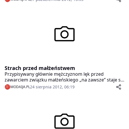
życie.
Strach przed małżeństwem
Przypisywany głównie mężczyznom lęk przed
zawarciem związku małżeńskiego „na zawsze” staje się
coraz bardziej powszechny także wśród kobiet. Jakie
24 sierpnia 2012, 06:19
MODAIJA.PL
są jego przyczyny i w jaki sposób z nim walczyć?