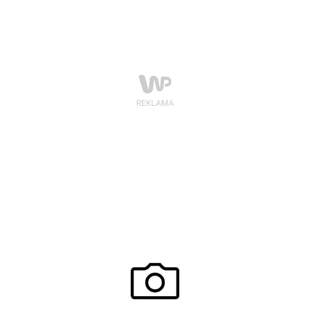
zamieszkać ze swoim chłopakiem, aby sprowadzić na
siebie groźbę przytycia.