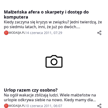
Małżeńska afera o skarpety i dostęp do
komputera
Kiedy zaczyna się kryzys w związku? Jedni twierdzą, że
po siedmiu latach, inni, że już po dwóch.
Doświadczone pary zgodnie jednak przyznają, że
14 czerwca 2011, 07:29
MODAIJA.PL
bezgraniczne zauroczenie partnerem i jego totalna
akceptacja mija gdy… zaczynamy dostrzegać jego
drażniące nas nawyki i zwyczaje.
Urlop razem czy osobno?
Na ogół wakacje zbliżają ludzi. Wiele małżeństw na
urlopie odkrywa siebie na nowo. Kiedy mamy dla
siebie więcej czasu, możemy lepiej siebie poznać i
10 czerwca 2011, 06:07
MODAIJA.PL