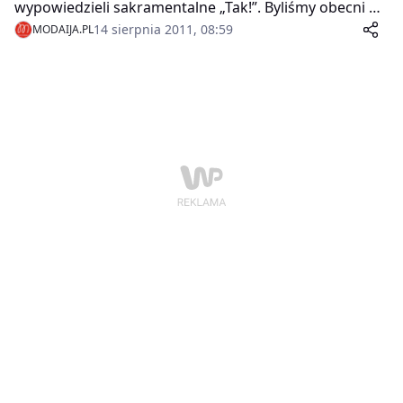
wypowiedzieli sakramentalne „Tak!”. Byliśmy obecni na
tej wyjątkowej uroczystości, która odbyła się w sobotę,
14 sierpnia 2011, 08:59
MODAIJA.PL
13. sierpnia w scenerii Lasku Bielańskiego.