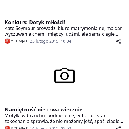
Konkurs: Dotyk miłości!
Kate Seymour prowadzi biuro matrymonialne, ma dar
wyczuwania chemii między ludźmi, ale sama ciągle
czeka na księcia z bajki. Niezwykły dar Kate jest
23 lutego 2015, 10:04
MODAIJA.PL
przekazywany kobietom w jej rodzinie z pokolenia na
pokolenie – to jemu Kate zawdzięcza sukces
zawodowy.
Namiętność nie trwa wiecznie
Motylki w brzuchu, podniecenie, euforia… stan
zakochania sprawia, że nie możemy jeść, spać, ciągle
myślimy o drugiej osobie. Stan „utraty zmysłów” nie
14 lutego 2015, 05:52
MODAIJA.PL