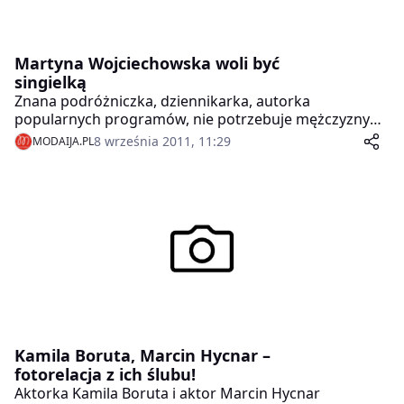
Martyna Wojciechowska woli być
singielką
Znana podróżniczka, dziennikarka, autorka
popularnych programów, nie potrzebuje mężczyzny
do szczęścia. Może dlatego, że jak twierdzi, że z
8 września 2011, 11:29
MODAIJA.PL
upływem czasu staje się coraz bardziej uparta i
niezależna.
Kamila Boruta, Marcin Hycnar –
fotorelacja z ich ślubu!
Aktorka Kamila Boruta i aktor Marcin Hycnar