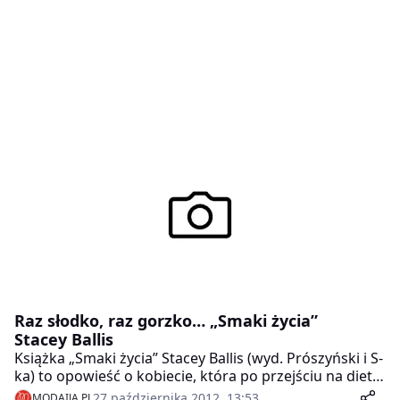
Raz słodko, raz gorzko… „Smaki życia”
Stacey Ballis
Książka „Smaki życia” Stacey Ballis (wyd. Prószyński i S-
ka) to opowieść o kobiecie, która po przejściu na dietę
straciła zbędne kilogramy (i męża), ale nie apetyt na
27 października 2012, 13:53
MODAIJA.PL