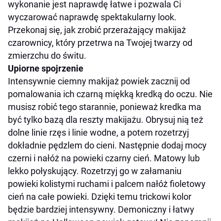
wykonanie jest naprawdę łatwe i pozwala Ci
wyczarować naprawdę spektakularny look.
Przekonaj się, jak zrobić przerażający makijaż
czarownicy, który przetrwa na Twojej twarzy od
zmierzchu do świtu.
Upiorne spojrzenie
Intensywnie ciemny makijaż powiek zacznij od
pomalowania ich czarną miękką kredką do oczu. Nie
musisz robić tego starannie, ponieważ kredka ma
być tylko bazą dla reszty makijażu. Obrysuj nią też
dolne linie rzęs i linie wodne, a potem rozetrzyj
dokładnie pędzlem do cieni. Następnie dodaj mocy
czerni i nałóż na powieki czarny cień. Matowy lub
lekko połyskujący. Rozetrzyj go w załamaniu
powieki kolistymi ruchami i palcem nałóż fioletowy
cień na całe powieki. Dzięki temu trickowi kolor
będzie bardziej intensywny. Demoniczny i łatwy