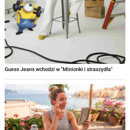
Guess Jeans wchodzi w "Minionki i straszydła"